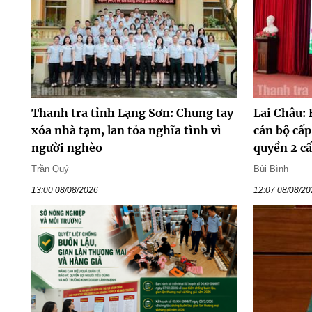
Thanh tra tỉnh Lạng Sơn: Chung tay
Lai Châu:
xóa nhà tạm, lan tỏa nghĩa tình vì
cán bộ cấ
người nghèo
quyền 2 c
Trần Quý
Bùi Bình
13:00 08/08/2026
12:07 08/08/2