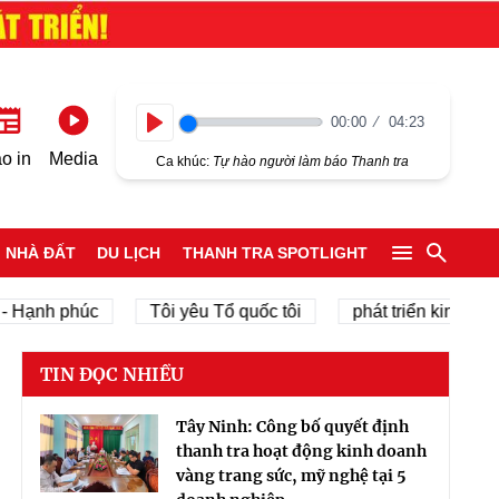
00:00
04:23
Play
o in
Media
Ca khúc:
Tự hào người làm báo Thanh tra
NHÀ ĐẤT
DU LỊCH
THANH TRA SPOTLIGHT
h phúc
Tôi yêu Tổ quốc tôi
phát triển kinh tế tư nhân
TIN ĐỌC NHIỀU
Tây Ninh: Công bố quyết định
thanh tra hoạt động kinh doanh
vàng trang sức, mỹ nghệ tại 5