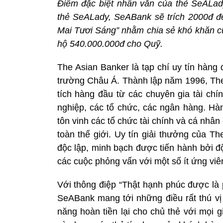
Điểm đặc biệt nhân văn của thẻ SeALad
thẻ SeALady, SeABank sẽ trích 2000đ đ
Mai Tươi Sáng” nhằm chia sẻ khó khăn c
hộ 540.000.000đ cho Quỹ.
The Asian Banker là tạp chí uy tín hàng 
trường Châu Á. Thành lập năm 1996, The
tích hàng đầu từ các chuyên gia tài c
nghiệp, các tổ chức, các ngân hàng. Hà
tôn vinh các tổ chức tài chính và cá nhân
toàn thế giới. Uy tín giải thưởng của T
độc lập, minh bạch được tiến hành bởi đ
các cuộc phỏng vấn với một số ít ứng vi
Với thông điệp “Thật hạnh phúc được là
SeABank mang tới những điều rất thú vị 
năng hoàn tiền lại cho chủ thẻ với mọi g