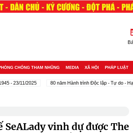
Bá
PHÒNG CHỐNG THAM NHŨNG
MEDIA
XÃ HỘI
PHÁP LUẬT
23/11/2025
80 năm Hành trình Độc lập - Tự do - Hạnh ph
ế SeALady vinh dự được The