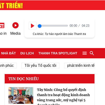
00:00
04:23
Play
o in
Media
Ca khúc:
Tự hào người làm báo Thanh tra
NHÀ ĐẤT
DU LỊCH
THANH TRA SPOTLIGHT
úc
Tôi yêu Tổ quốc tôi
phát triển kinh tế tư nhân
TIN ĐỌC NHIỀU
Tây Ninh: Công bố quyết định
thanh tra hoạt động kinh doanh
vàng trang sức, mỹ nghệ tại 5