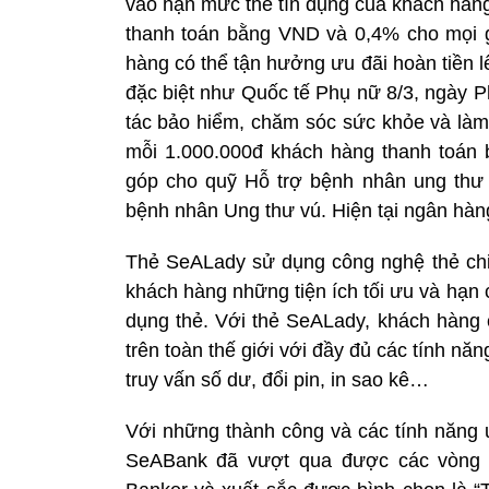
vào hạn mức thẻ tín dụng của khách hàng
thanh toán bằng VND và 0,4% cho mọi gi
hàng có thể tận hưởng ưu đãi hoàn tiền lê
đặc biệt như Quốc tế Phụ nữ 8/3, ngày P
tác bảo hiểm, chăm sóc sức khỏe và làm
mỗi 1.000.000đ khách hàng thanh toán
góp cho quỹ Hỗ trợ bệnh nhân ung thư
bệnh nhân Ung thư vú. Hiện tại ngân hà
Thẻ SeALady sử dụng công nghệ thẻ chi
khách hàng những tiện ích tối ưu và hạn ch
dụng thẻ. Với thẻ SeALady, khách hàng c
trên toàn thế giới với đầy đủ các tính năn
truy vấn số dư, đổi pin, in sao kê…
Với những thành công và các tính năng 
SeABank đã vượt qua được các vòng 