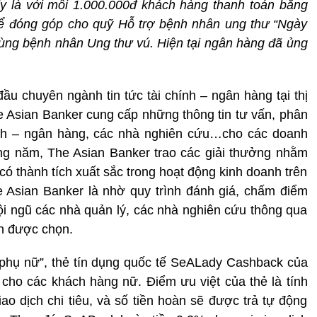
y là với mỗi 1.000.000đ khách hàng thanh toán bằng
ể đóng góp cho quỹ Hỗ trợ bệnh nhân ung thư “Ngày
ùng bệnh nhân Ung thư vú. Hiện tại ngân hàng đã ủng
đầu chuyên ngành tin tức tài chính – ngân hàng tại thị
 Asian Banker cung cấp những thông tin tư vấn, phân
hính – ngân hàng, các nhà nghiên cứu…cho các doanh
ng năm, The Asian Banker trao các giải thưởng nhằm
 có thành tích xuất sắc trong hoạt động kinh doanh trên
he Asian Banker là nhờ quy trình đánh giá, chấm điểm
ội ngũ các nhà quản lý, các nhà nghiên cứu thông qua
ên được chọn.
 phụ nữ”, thẻ tín dụng quốc tế SeALady Cashback của
cho các khách hàng nữ. Điểm ưu việt của thẻ là tính
iao dịch chi tiêu, và số tiền hoàn sẽ được trả tự động