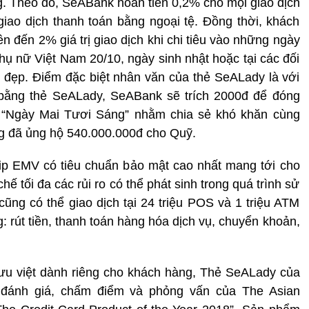
. Theo đó, SeABank hoàn tiền 0,2% cho mọi giao dịch
ao dịch thanh toán bằng ngoại tệ. Đồng thời, khách
n đến 2% giá trị giao dịch khi chi tiêu vào những ngày
hụ nữ Việt Nam 20/10, ngày sinh nhật hoặc tại các đối
 đẹp. Điểm đặc biệt nhân văn của thẻ SeALady là với
 bằng thẻ SeALady, SeABank sẽ trích 2000đ để đóng
 “Ngày Mai Tươi Sáng” nhằm chia sẻ khó khăn cùng
ng đã ủng hộ 540.000.000đ cho Quỹ.
p EMV có tiêu chuẩn bảo mật cao nhất mang tới cho
ế tối đa các rủi ro có thể phát sinh trong quá trình sử
ũng có thể giao dịch tại 24 triệu POS và 1 triệu ATM
g: rút tiền, thanh toán hàng hóa dịch vụ, chuyển khoản,
ưu việt dành riêng cho khách hàng, Thẻ SeALady của
đánh giá, chấm điểm và phỏng vấn của The Asian