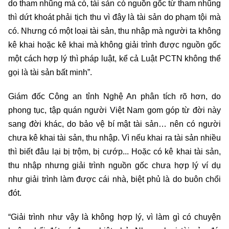
do tham nhũng mà có, tài sản có nguồn gốc từ tham nhũng
thì dứt khoát phải tịch thu vì đây là tài sản do phạm tội mà
có. Nhưng có một loại tài sản, thu nhập mà người ta không
kê khai hoặc kê khai mà không giải trình được nguồn gốc
một cách hợp lý thì pháp luật, kể cả Luật PCTN không thể
gọi là tài sản bất minh”.
Giám đốc Công an tỉnh Nghệ An phân tích rõ hơn, do
phong tục, tập quán người Việt Nam gom góp từ đời này
sang đời khác, do bảo vệ bí mật tài sản… nên có người
chưa kê khai tài sản, thu nhập. Vì nếu khai ra tài sản nhiều
thì biết đâu lại bị trộm, bị cướp... Hoặc có kê khai tài sản,
thu nhập nhưng giải trình nguồn gốc chưa hợp lý ví dụ
như giải trình làm được cái nhà, biệt phủ là do buôn chổi
đót.
“Giải trình như vậy là không hợp lý, vì làm gì có chuyện