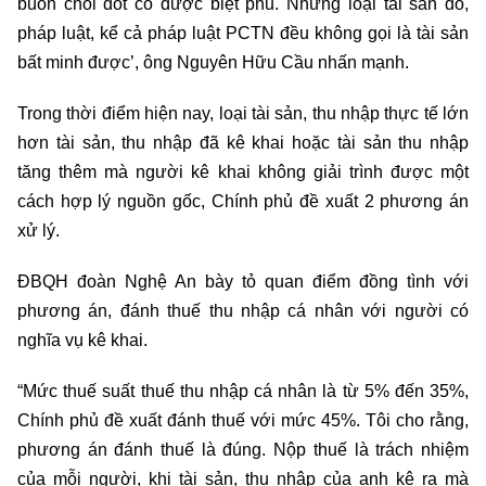
buôn chổi đót có được biệt phủ. Nhưng loại tài sản đó,
pháp luật, kể cả pháp luật PCTN đều không gọi là tài sản
bất minh được’, ông Nguyên Hữu Cầu nhấn mạnh.
Trong thời điểm hiện nay, loại tài sản, thu nhập thực tế lớn
hơn tài sản, thu nhập đã kê khai hoặc tài sản thu nhập
tăng thêm mà người kê khai không giải trình được một
cách hợp lý nguồn gốc, Chính phủ đề xuất 2 phương án
xử lý.
ĐBQH đoàn Nghệ An bày tỏ quan điểm đồng tình với
phương án, đánh thuế thu nhập cá nhân với người có
nghĩa vụ kê khai.
“Mức thuế suất thuế thu nhập cá nhân là từ 5% đến 35%,
Chính phủ đề xuất đánh thuế với mức 45%. Tôi cho rằng,
phương án đánh thuế là đúng. Nộp thuế là trách nhiệm
của mỗi người, khi tài sản, thu nhập của anh kê ra mà