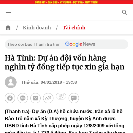
/
/
Kinh doanh
Tài chính
Theo dõi Báo Thanh tra trên
Hà Tĩnh: Dự án đội vốn hàng
nghìn tỷ đồng tiếp tục xin gia hạn
Thứ sáu, 04/01/2019 - 19:58
(Thanh tra)- Dự án (D.A) hồ chứa nước, tràn xả lũ hồ
Rào Trổ nằm xã Kỳ Thượng, huyện Kỳ Anh được
UBND tỉnh Hà Tĩnh cấp phép ngày 12/8/2009 với tổng
mức đầu tư là 1.770 tỉ đồng. Sau hơn 7 năm xây dựng,