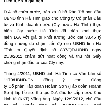
Liên tục xin gia hạn
D.A hồ chứa nước, tràn xả lũ hồ Rào Trổ ban đầu
UBND tỉnh Hà Tĩnh giao cho Công ty Cổ phần Đầu
tư và Kinh doanh nước (Cty nước Hà Tĩnh) thực
hiện. Cty nước Hà Tĩnh đã triển khai thực
hiện D.A với giá trị khối lượng ước đạt 33,45 tỷ
đồng nhưng do chậm tiến độ nên UBND tỉnh Hà
Tĩnh ra Quyết định số 837/QĐ-UBND ngày
25/3/2011 chấm dứt hoạt động và thu hồi Giấy
chứng nhận đầu tư của Cty này.
Tháng 4/2011, UBND tỉnh Hà Tĩnh có Văn bản số
1179/UBND-CN đồng ý cho Công
ty Cổ phần Tập đoàn Hoành Sơn (Tập đoàn Hoành
Sơn) lập hồ sơ, thủ tục D.A đầu tư cấp nước Khu
kinh tế (KKT) Vũng Áng. Ngày 12/9/2012, chủ đầu