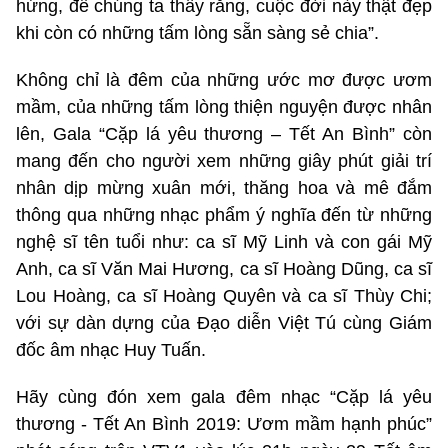
hứng, để chúng ta thấy rằng, cuộc đời này thật đẹp
khi còn có những tấm lòng sẵn sàng sẻ chia”.
Không chỉ là đêm của những ước mơ được ươm
mầm, của những tấm lòng thiện nguyện được nhân
lên, Gala “Cặp lá yêu thương – Tết An Bình” còn
mang đến cho người xem những giây phút giải trí
nhân dịp mừng xuân mới, thăng hoa và mê đắm
thông qua những nhạc phẩm ý nghĩa đến từ những
nghệ sĩ tên tuổi như: ca sĩ Mỹ Linh và con gái Mỹ
Anh, ca sĩ Văn Mai Hương, ca sĩ Hoàng Dũng, ca sĩ
Lou Hoàng, ca sĩ Hoàng Quyên và ca sĩ Thùy Chi;
với sự dàn dựng của Đạo diễn Việt Tú cùng Giám
đốc âm nhạc Huy Tuấn.
Hãy cùng đón xem gala đêm nhạc “Cặp lá yêu
thương - Tết An Bình 2019: Ươm mầm hạnh phúc”