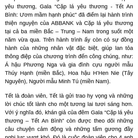
yêu thương, Gala “Cặp lá yêu thương - Tết An
Bình: Ươm mầm hạnh phúc” đã điểm lại hành trình
thiện nguyện của ABBANK và Cặp lá yêu thương
tại cả ba miền Bắc – Trung – Nam trong suốt một
năm vừa qua. Trên hành trình ấy còn có sự đồng
hành của những nhân vật đặc biệt, giúp lan tỏa
thông điệp của chương trình đến công chúng, như:
Á hậu Phương Nga và gia đình cựu người mẫu
Thúy Hạnh (miền Bắc), Hoa hậu H’Hen Nie (Tây
Nguyên), Người mẫu Minh Tú (miền Nam).
Tết là đoàn viên, Tết là gửi trao hy vọng và những
lời chúc tốt lành cho một tương lai tươi sáng hơn.
Với ý nghĩa đó, khán giả của đêm Gala “Cặp lá yêu
thương – Tết An Bình” còn được theo dõi những
câu chuyện cảm động và những tấm gương đầy
nghị lực vượt khó. Đó là cuộc đoàn viên cho 4 anh