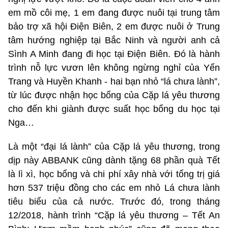
em mồ côi mẹ, 1 em đang được nuôi tại trung tâm
bảo trợ xã hội Điện Biên, 2 em được nuôi ở Trung
tâm hướng nghiệp tại Bắc Ninh và người anh cả
Sình A Minh đang đi học tại Điện Biên. Đó là hành
trình nỗ lực vươn lên không ngừng nghỉ của Yến
Trang và Huyền Khanh - hai bạn nhỏ “lá chưa lành”,
từ lúc được nhận học bổng của Cặp lá yêu thương
cho đến khi giành được suất học bổng du học tại
Nga…
Là một “đại lá lành” của Cặp lá yêu thương, trong
dịp này ABBANK cũng dành tặng 68 phần quà Tết
là lì xì, học bổng và chi phí xây nhà với tổng trị giá
hơn 537 triệu đồng cho các em nhỏ Lá chưa lành
tiêu biểu của cả nước. Trước đó, trong tháng
12/2018, hành trình “Cặp lá yêu thương – Tết An