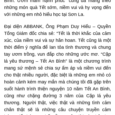
Bình: Ươm mầm hạnh phúc” cũng đã mang theo
những món quà Tết sớm, niềm vui và hy vọng đến
với những em nhỏ hiếu học tại Sơn La.
Đại diện ABBANK, Ông Phạm Duy Hiếu – Quyền
Tổng Giám đốc chia sẻ: “Tết là thời khắc của cảm
xúc, của niềm vui và sự hân hoan. Tết cũng là một
thời điểm ý nghĩa để lan tỏa tình thương và chung
tay ươm trồng, vun đắp cho những ước mơ. “Cặp
lá yêu thương – Tết An Bình” là một chương trình
mang sứ mệnh sẻ chia sự ấm áp và niềm vui đến
cho thật nhiều người, đặc biệt là những em nhỏ có
hoàn cảnh kém may mắn mà chúng tôi đã gặp trên
suốt hành trình thiện nguyện 10 năm Tết An Bình,
cũng như chặng đường 3 năm của Cặp lá yêu
thương. Người thật, việc thật và những tình cảm
chân thật sẽ là những câu chuyện truyền cảm