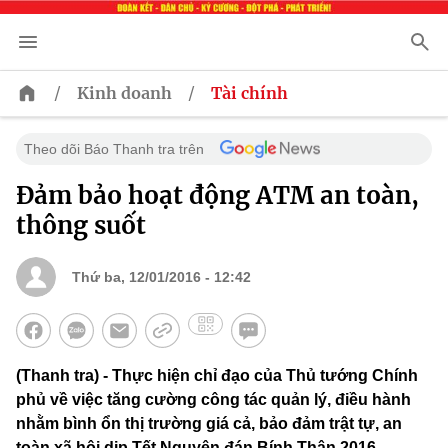
/
/
Kinh doanh
Tài chính
Theo dõi Báo Thanh tra trên
Đảm bảo hoạt động ATM an toàn,
thông suốt
Thứ ba, 12/01/2016 - 12:42
(Thanh tra) - Thực hiện chỉ đạo của Thủ tướng Chính
phủ về việc tăng cường công tác quản lý, điều hành
nhằm bình ổn thị trường giá cả, bảo đảm trật tự, an
toàn xã hội dịp Tết Nguyên đán Bính Thân 2016,