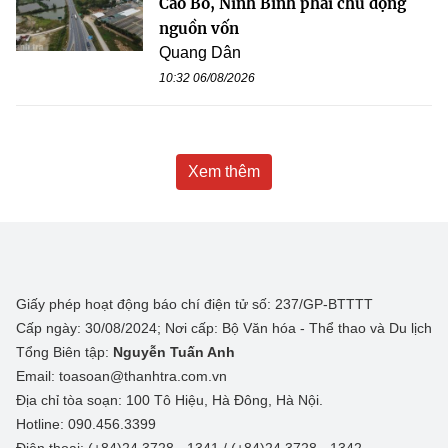
Cao Bồ, Ninh Bình phải chủ động
nguồn vốn
Quang Dân
10:32 06/08/2026
Xem thêm
Giấy phép hoạt động báo chí điện tử số: 237/GP-BTTTT
Cấp ngày: 30/08/2024; Nơi cấp: Bộ Văn hóa - Thể thao và Du lịch
Tổng Biên tập:
Nguyễn Tuấn Anh
Email: toasoan@thanhtra.com.vn
Địa chỉ tòa soạn: 100 Tô Hiệu, Hà Đông, Hà Nội.
Hotline: 090.456.3399
Điện thoại: (+84)24 3728 - 1341 / (+84)24 3728 - 1342