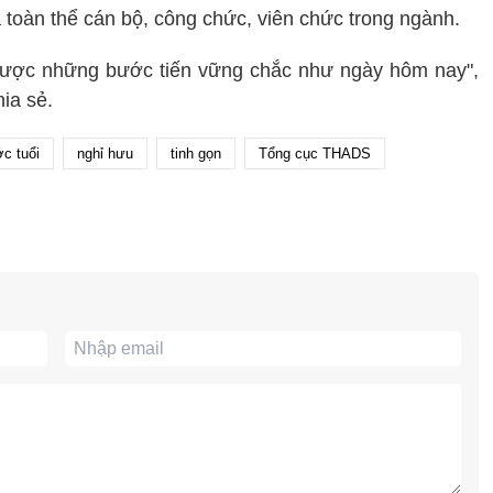
 toàn thể cán bộ, công chức, viên chức trong ngành.
t được những bước tiến vững chắc như ngày hôm nay",
ia sẻ.
c tuổi
nghỉ hưu
tinh gọn
Tổng cục THADS