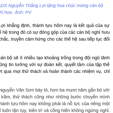
ADS Nguyễn Thắng Lợi tặng hoa chúc mừng cán bộ
hỉ hưu. Ảnh: PV
i khẳng định, thành tựu hôm nay là kết quả của sự
hế hệ trong đó có sự đóng góp của các cán bộ nghỉ hưu
hắc, truyền cảm hứng cho các thế hệ sau tiếp tục đổi
án bộ sẽ ít nhiều tạo khoảng trống trong đội ngũ lãnh
ng tin tưởng với sự đoàn kết, quyết tâm của tập thể
t qua mọi thử thách và hoàn thành các nhiệm vụ, chỉ
g Nguyễn Văn Sơn bày tỏ, hơn ba mươi năm gắn bó với
ng trầm, thử thách cũng như những bước chuyển mình
nh tựu hôm nay không phải là nỗ lực của riêng một
 luôn tận tụy, kiên trì và cống hiến không ngừng nghỉ.