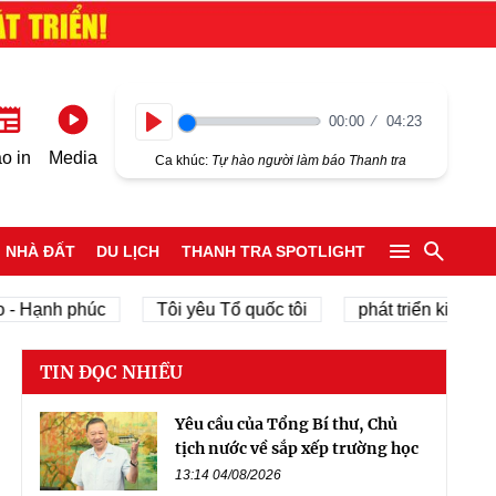
00:00
04:23
Play
o in
Media
Ca khúc:
Tự hào người làm báo Thanh tra
NHÀ ĐẤT
DU LỊCH
THANH TRA SPOTLIGHT
nh phúc
Tôi yêu Tổ quốc tôi
phát triển kinh tế tư nh
TIN ĐỌC NHIỀU
Yêu cầu của Tổng Bí thư, Chủ
tịch nước về sắp xếp trường học
13:14 04/08/2026