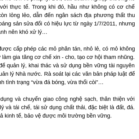
với thực tế. Trong khi đó, hầu như không có cơ chế
còn lỏng lẻo, dẫn đến ngân sách địa phương thất thu
oáng sản sửa đổi có hiệu lực từ ngày 1/7/2011, nhưng
ành nên khó xử lý…
được cấp phép các mỏ phân tán, nhỏ lẻ, có mỏ không
 làm gia tăng cơ chế xin - cho, tạo cơ hội tham nhũng.
 để quản lý, khai thác và sử dụng bền vững tài nguyên
uản lý Nhà nước. Rà soát lại các văn bản pháp luật để
h tình trạng “vừa đá bóng, vừa thổi còi”…
 dụng và chuyển giao công nghệ sạch, thân thiện với
 và tái chế, tái sử dụng chất thải, đặc biệt là đất, đá.
quả kinh tế, bảo vệ được môi trường bền vững.