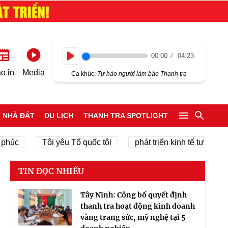
00:00
04:23
Play
o in
Media
Ca khúc:
Tự hào người làm báo Thanh tra
NHÀ ĐẤT
DU LỊCH
THANH TRA SPOTLIGHT
c
Tôi yêu Tổ quốc tôi
phát triển kinh tế tư nhân
TIN ĐỌC NHIỀU
Tây Ninh: Công bố quyết định
thanh tra hoạt động kinh doanh
vàng trang sức, mỹ nghệ tại 5