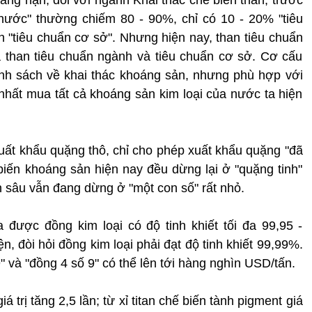
nước" thường chiếm 80 - 90%, chỉ có 10 - 20% "tiêu
"tiêu chuẩn cơ sở". Nhưng hiện nay, than tiêu chuẩn
à than tiêu chuẩn ngành và tiêu chuẩn cơ sở. Cơ cấu
nh sách về khai thác khoáng sản, nhưng phù hợp với
 nhất mua tất cả khoáng sản kim loại của nước ta hiện
uất khẩu quặng thô, chỉ cho phép xuất khẩu quặng "đã
biến khoáng sản hiện nay đều dừng lại ở "quặng tinh"
n sâu vẫn đang dừng ở "một con số" rất nhỏ.
 được đồng kim loại có độ tinh khiết tối đa 99,95 -
n, đòi hỏi đồng kim loại phải đạt độ tinh khiết 99,99%.
" và "đồng 4 số 9" có thể lên tới hàng nghìn USD/tấn.
iá trị tăng 2,5 lần; từ xỉ titan chế biến tành pigment giá