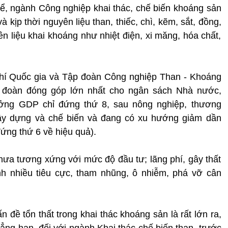
hể, ngành Công nghiệp khai thác, chế biến khoáng sản
kịp thời nguyên liệu than, thiếc, chì, kẽm, sắt, đồng,
 liệu khai khoáng như nhiệt điện, xi măng, hóa chất,
 khí Quốc gia và Tập đoàn Công nghiệp Than - Khoáng
p đoàn đóng góp lớn nhất cho ngân sách Nhà nước,
ởng GDP chỉ đứng thứ 8, sau nông nghiệp, thương
, xây dựng và chế biến và đang có xu hướng giảm dần
ứng thứ 6 về hiệu quả).
ưa tương xứng với mức độ đầu tư; lãng phí, gây thất
nh nhiều tiêu cực, tham nhũng, ô nhiễm, phá vỡ cân
 đề tổn thất trong khai thác khoáng sản là rất lớn ra,
ẳng hạn, đối với ngành Khai thác chế biến than, trước