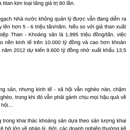
 titan kim loại tăng giá trị 80 lần.
ểu ngạch Nhà nước không quản lý được vẫn đang diễn ra
y lên hơn 5 - 6 triệu tấn/năm. Nếu so với giá than xuất
p Than - Khoáng sản là 1,995 triệu đồng/tấn, việc
ho nền kinh tế trên 10.000 tỷ đồng và cao hơn khoản
g năm 2012 dự kiến 9.600 tỷ đồng nhờ xuất khẩu 13,5
g sản, nhưng kinh tế - xã hội vẫn nghèo nàn, chậm
 nghèo, trong khi đó vẫn phải gánh chịu mọi hậu quả về
ã hội…
g trong khai thác khoáng sản dựa theo sản lượng khai
kẽ hở lớn về pháp lý. Bởi, các doanh nghiệp thường kê