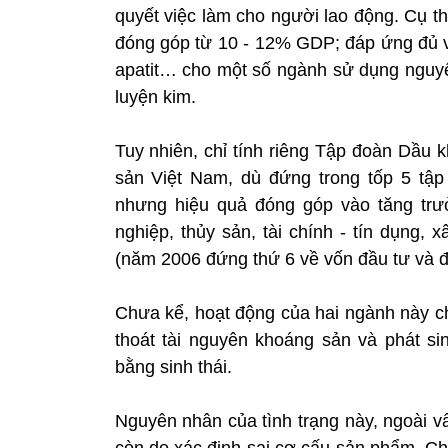
quyết việc làm cho người lao động. Cụ t
đóng góp từ 10 - 12% GDP; đáp ứng đủ và 
apatit… cho một số ngành sử dụng nguyên
luyện kim.
Tuy nhiên, chỉ tính riêng Tập đoàn Dầu
sản Việt Nam, dù đứng trong tốp 5 tậ
nhưng hiệu quả đóng góp vào tăng trư
nghiệp, thủy sản, tài chính - tín dụng
(năm 2006 đứng thứ 6 về vốn đầu tư và đ
Chưa kể, hoạt động của hai ngành này ch
thoát tài nguyên khoáng sản và phát si
bằng sinh thái.
Nguyên nhân của tình trạng này, ngoài vấn
còn do xác định sai cơ cấu sản phẩm. Ch