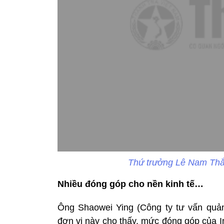
Thứ trưởng Lê Nam Thắn
Nhiều đóng góp cho nền kinh tế…
Ông Shaowei Ying (Công ty tư vấn quả
đơn vị này cho thấy, mức đóng góp của I