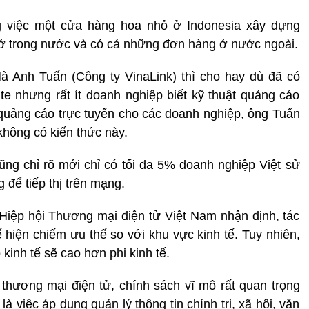
 việc một cửa hàng hoa nhỏ ở Indonesia xây dựng
ở trong nước và có cả những đơn hàng ở nước ngoài.
à Anh Tuấn (Công ty VinaLink) thì cho hay dù đã có
 nhưng rất ít doanh nghiệp biết kỹ thuật quảng cáo
ề quảng cáo trực tuyến cho các doanh nghiệp, ông Tuấn
không có kiến thức này.
ng chỉ rõ mới chỉ có tối đa 5% doanh nghiệp Việt sử
 để tiếp thị trên mạng.
iệp hội Thương mại điện tử Việt Nam nhận định, tác
ế hiện chiếm ưu thế so với khu vực kinh tế. Tuy nhiên,
kinh tế sẽ cao hơn phi kinh tế.
thương mại điện tử, chính sách vĩ mô rất quan trọng
à việc áp dụng quản lý thông tin chính trị, xã hội, văn