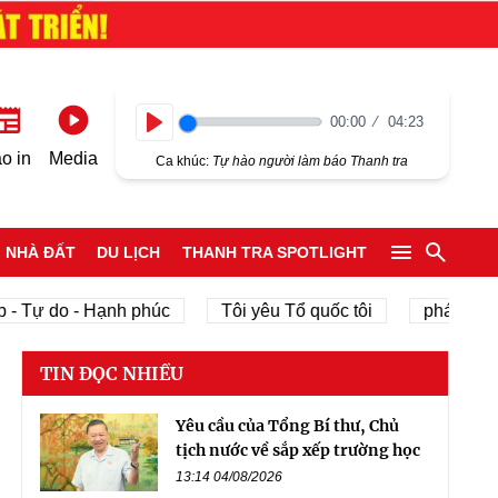
00:00
04:23
Play
o in
Media
Ca khúc:
Tự hào người làm báo Thanh tra
NHÀ ĐẤT
DU LỊCH
THANH TRA SPOTLIGHT
Tự do - Hạnh phúc
Tôi yêu Tổ quốc tôi
phát triển kin
TIN ĐỌC NHIỀU
Yêu cầu của Tổng Bí thư, Chủ
tịch nước về sắp xếp trường học
13:14 04/08/2026