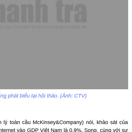
g phát biểu tại hội thảo. (Ảnh: CTV)
n lý toàn cầu McKinsey&Company) nói, khảo sát của
nternet vào GDP Việt Nam là 0,9%. Song, cùng với sự