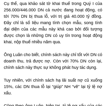
Cụ thể, qua khảo sát tờ khai thuế trong Quý I của
256.000/446.000 DN cả nước đang hoạt động, có
tới 70% DN bị thua lỗ, với trị giá 40.000 tỷ đồng.
Đây chỉ là số liệu mang tính chọn mẫu, song tính
đại diện của các mẫu này khá cao bởi đối tượng
được chọn là những DN có uy tín trong hoạt động
khai, nộp thuế nhiều năm qua.
Ông Luân cho biết, chính sách này chỉ tốt với DN có
doanh thu, trả được nợ. Còn với 70% DN còn lại,
chính sách này thực sự không phát huy tác dụng.
Tuy nhiên, với chính sách hạ lãi suất nợ cũ xuống
15%, các DN thua lỗ lại “giúp” NH “vẽ” lại tỷ lệ nợ
xấu.
Cũng theo ông Luân, hiện tại, tỷ lệ nợ xấu của các