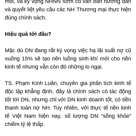
mỏi, và kỳ vọng NHNN sớm có văn bản hướng dẫn
và quyết liệt yêu cầu các NH Thương mại thực hiện
đúng chính sách.
Hiệu quả tới đâu?
Mặc dù DN đang rất kỳ vọng việc hạ lãi suất nợ cũ
xuống 15% sẽ tạo nên luồng sinh khí mới cho nền
kinh tế nhưng vẫn còn đó những lo ngại.
TS. Phạm Kinh Luân, chuyên gia phân tích kinh tế
độc lập khẳng định, đây là chính sách có tác động
tốt tới DN, nhưng chỉ với DN kinh doanh tốt, có tiền
thanh toán nợ NH. Tuy nhiên, với thực tế nền kinh
tế Việt Nam hiện nay, số lượng DN “sống khỏe”
chiếm tỷ lệ thấp.