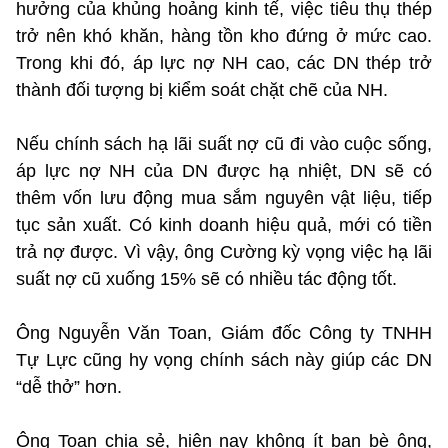
hưởng của khủng hoảng kinh tế, việc tiêu thụ thép
trở nên khó khăn, hàng tồn kho đứng ở mức cao.
Trong khi đó, áp lực nợ NH cao, các DN thép trở
thành đối tượng bị kiểm soát chặt chẽ của NH.
Nếu chính sách hạ lãi suất nợ cũ đi vào cuộc sống,
áp lực nợ NH của DN được hạ nhiệt, DN sẽ có
thêm vốn lưu động mua sắm nguyên vật liệu, tiếp
tục sản xuất. Có kinh doanh hiệu quả, mới có tiền
trả nợ được. Vì vậy, ông Cường kỳ vọng việc hạ lãi
suất nợ cũ xuống 15% sẽ có nhiều tác động tốt.
Ông Nguyễn Văn Toan, Giám đốc Công ty TNHH
Tự Lực cũng hy vọng chính sách này giúp các DN
“dễ thở” hơn.
Ông Toan chia sẻ, hiện nay không ít bạn bè ông,