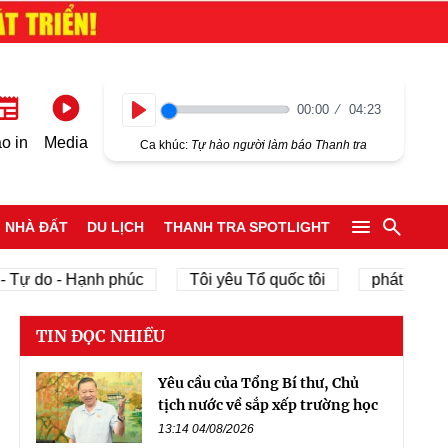
00:00
04:23
Play
o in
Media
Ca khúc:
Tự hào người làm báo Thanh tra
NHÀ ĐẤT
DU LỊCH
THANH TRA SPOTLIGHT
 do - Hạnh phúc
Tôi yêu Tổ quốc tôi
phát triển kinh 
TIN ĐỌC NHIỀU
Yêu cầu của Tổng Bí thư, Chủ
tịch nước về sắp xếp trường học
13:14 04/08/2026