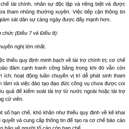
hế tài chính, nhân sự độc lập và riêng biệt và được
a tham nhũng thường xuyên. Việc tiếp cận thông tin
hế giám sát dân sự càng ngày được đẩy mạnh hơn.
 chức (Điều 7 và Điều 8):
huyến nghị lớn nhất.
 thiếu quy định minh bạch về tài trợ chính trị; cơ chế
bảo đảm cạnh tranh công bằng trong khi đó vẫn còn
i ích; hoạt động luân chuyển vị trí dễ phát sinh tham
 tâm và việc đào tạo đạo đức công vụ chưa được coi
u quả để kiểm soát tài trợ từ nước ngoài hoặc tài trợ
ng cử viên.
t số hạn chế, khó khăn như thiếu quy định về kê khai
ải quyết và cung cấp thông tin để tạo ra cơ chế báo cáo
p bảo vệ người tố cáo còn hạn chế...