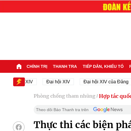
CHÍNH TRỊ
THANH TRA
TIẾP DÂN, KHIẾU TỐ
Đại hội XIV
Đại hội XIV
Đại hội XIV của Đảng
Hợp tác quốc
Phòng chống tham nhũng
/
Theo dõi Báo Thanh tra trên
Thực thi các biện p