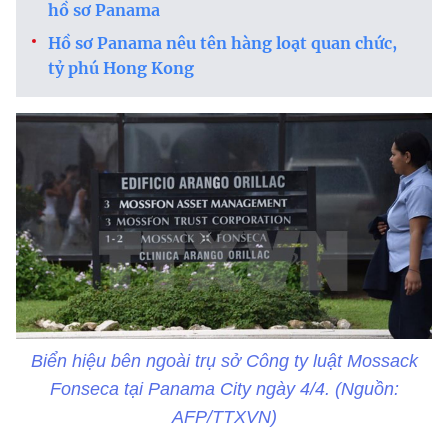
hồ sơ Panama
Hồ sơ Panama nêu tên hàng loạt quan chức,
tỷ phú Hong Kong
Biển hiệu bên ngoài trụ sở Công ty luật Mossack
Fonseca tại Panama City ngày 4/4. (Nguồn:
AFP/TTXVN)