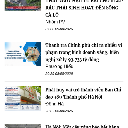
THẢI NGUY HẠI: TỪ BÃI CHÔN LẤP
RÁC THẢI SINH HOẠT ĐẾN SÔNG
CÀ LỒ
Nhóm PV
07:00 09/08/2026
Thanh tra Chính phủ chỉ ra nhiều vi
phạm trong kinh doanh vàng, kiến
nghị xử lý 93,733 tỷ đồng
Phương Hiếu
20:29 08/08/2026
Phát huy vai trò thành viên Ban Chỉ
đạo 389 Thành phố Hà Nội
Đông Hà
20:03 08/08/2026
Hà Nội: Một cây xăng báo hết hàng,