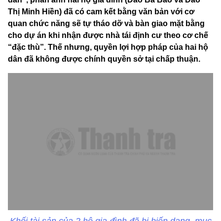
Thị Minh Hiền) đã có cam kết bằng văn bản với cơ
quan chức năng sẽ tự tháo dỡ và bàn giao mặt bằng
cho dự án khi nhận được nhà tái định cư theo cơ chế
“đặc thù”. Thế nhưng, quyền lợi hợp pháp của hai hộ
dân đã không được chính quyền sở tại chấp thuận.
Khối tài sản của 2 hộ gia đình đã bị biến dạng, mục