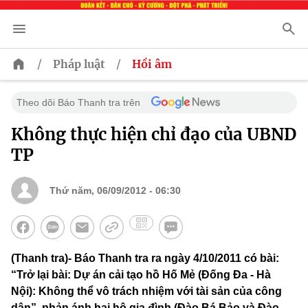
/
/
Pháp luật
Hồi âm
Theo dõi Báo Thanh tra trên
Không thực hiện chỉ đạo của UBND
TP
Thứ năm, 06/09/2012 - 06:30
(Thanh tra)- Báo Thanh tra ra ngày 4/10/2011 có bài:
“Trở lại bài: Dự án cải tạo hồ Hố Mẻ (Đống Đa - Hà
Nội): Không thể vô trách nhiệm với tài sản của công
dân”, phản ánh hai hộ gia đình (Đào Bá Bảo và Đào