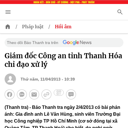
/
/
Pháp luật
Hồi âm
Theo dõi Báo Thanh tra trên
Giám đốc Công an tỉnh Thanh Hóa
chỉ đạo xử lý
Thứ năm, 11/04/2013 - 10:39
(Thanh tra) - Báo Thanh tra ngày 2/4/2013 có bài phản
ánh: Gia đình anh Lê Văn Hùng, sinh viên Trường Đại
học Công nghiệp TP Hồ Chí Minh (cơ sở đóng tại xã
Quảng Tâm, TP Thanh Hoá) cho biết, do nghi ngờ