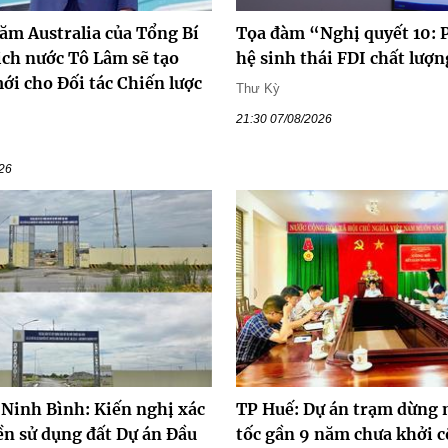
ăm Australia của Tổng Bí
Tọa đàm “Nghị quyết 10: P
ịch nước Tô Lâm sẽ tạo
hệ sinh thái FDI chất lượ
ới cho Đối tác Chiến lược
Thư Kỳ
21:30 07/08/2026
026
 Ninh Bình: Kiến nghị xác
TP Huế: Dự án trạm dừng 
iền sử dụng đất Dự án Đầu
tốc gần 9 năm chưa khởi 