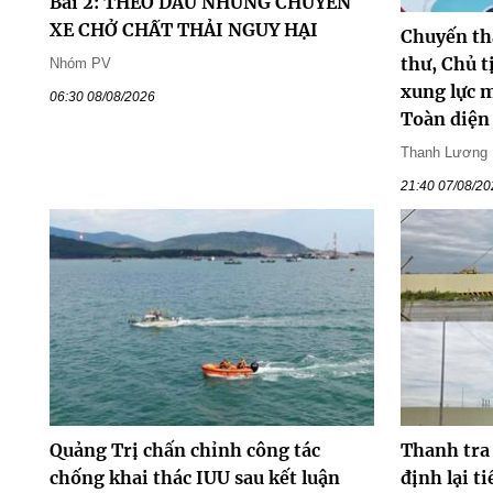
Bài 2: THEO DẤU NHỮNG CHUYẾN
XE CHỞ CHẤT THẢI NGUY HẠI
Chuyến th
thư, Chủ t
Nhóm PV
xung lực m
06:30 08/08/2026
Toàn diện
Thanh Lương
21:40 07/08/2
Quảng Trị chấn chỉnh công tác
Thanh tra
chống khai thác IUU sau kết luận
định lại t