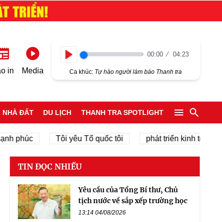
00:00
04:23
Play
o in
Media
Ca khúc:
Tự hào người làm báo Thanh tra
NHÀ ĐẤT
DU LỊCH
THANH TRA SPOTLIGHT
húc
Tôi yêu Tổ quốc tôi
phát triển kinh tế tư nhân
TIN ĐỌC NHIỀU
Yêu cầu của Tổng Bí thư, Chủ
tịch nước về sắp xếp trường học
13:14 04/08/2026