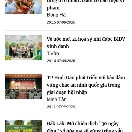
tùng ô tô nhãn Asahi có dấu hiệu vi
phạm
Đông Hà
20:15 07/08/2026
Vẽ ước mơ, 21 họa sỹ nhí được BIDV
vinh danh
T.Vân
20:14 07/08/2026
TP Huế: Gắn phát triển với bảo đảm
vững chắc an ninh quốc gia trong
giai đoạn hội nhập
Minh Tân
20:11 07/08/2026
Đắk Lắk: Mở chiến dịch "30 ngày
đêm" số hóa mã số vùng trồng sầu