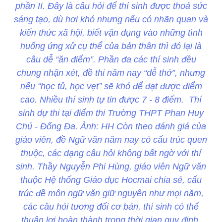
phần II. Đây là câu hỏi để thí sinh được thoả sức
sáng tạo, dù hơi khó nhưng nếu có nhãn quan và
kiến thức xã hội, biết vận dụng vào những tình
huống ứng xử cụ thể của bản thân thì đó lại là
câu dễ “ăn điểm”. Phần đa các thí sinh đều
chung nhận xét, đề thi năm nay “dễ thở”, nhưng
nếu “học tủ, học vẹt” sẽ khó để đạt được điểm
cao. Nhiều thí sinh tự tin được 7 - 8 điểm. Thí
sinh dự thi tại điểm thi Trường THPT Phan Huy
Chú - Đống Đa. Ảnh: HH Còn theo đánh giá của
giáo viên, đề Ngữ văn năm nay có cấu trúc quen
thuộc, các dạng câu hỏi không bất ngờ với thí
sinh. Thầy Nguyễn Phi Hùng, giáo viên Ngữ văn
thuộc Hệ thống Giáo dục Hocmai chia sẻ, cấu
trúc đề môn ngữ văn giữ nguyên như mọi năm,
các câu hỏi tương đối cơ bản, thí sinh có thể
thuận lợi hoàn thành trong thời gian quy định.