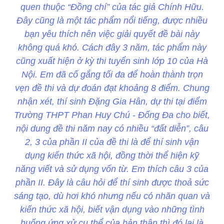
quen thuộc “Đồng chí” của tác giả Chính Hữu.
Đây cũng là một tác phẩm nổi tiếng, được nhiều
bạn yêu thích nên việc giải quyết đề bài này
không quá khó. Cách đây 3 năm, tác phẩm này
cũng xuất hiện ở kỳ thi tuyển sinh lớp 10 của Hà
Nội. Em đã cố gắng tối đa để hoàn thành trọn
vẹn đề thi và dự đoán đạt khoảng 8 điểm. Chung
nhận xét, thí sinh Đặng Gia Hân, dự thi tại điểm
Trường THPT Phan Huy Chú - Đống Đa cho biết,
nội dung đề thi năm nay có nhiều “đất diễn”, câu
2, 3 của phần II của đề thi là để thí sinh vận
dụng kiến thức xã hội, đồng thời thể hiện kỹ
năng viết và sử dụng vốn từ. Em thích câu 3 của
phần II. Đây là câu hỏi để thí sinh được thoả sức
sáng tạo, dù hơi khó nhưng nếu có nhãn quan và
kiến thức xã hội, biết vận dụng vào những tình
huống ứng xử cụ thể của bản thân thì đó lại là