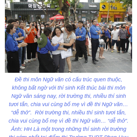
Đề thi môn Ngữ văn có cấu trúc quen thuộc,
không bất ngờ với thí sinh Kết thúc bài thi môn
Ngữ văn sáng nay, rời trường thi, nhiều thí sinh
tươi tắn, chia vui cùng bố mẹ vì đề thi Ngữ văn…
“dễ thở”. Rời trường thi, nhiều thí sinh tươi tắn,
chia vui cùng bố mẹ vì đề thi Ngữ văn… “dễ thở”.
Ảnh: HH Là một trong những thí sinh rời trường