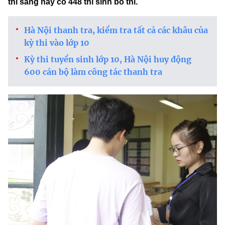
thi sáng nay có 448 thí sinh bỏ thi.
Hà Nội thanh tra, kiểm tra tất cả các khâu của
kỳ thi vào lớp 10
Kỳ thi tuyển sinh lớp 10, Hà Nội huy động
600 cán bộ làm công tác thanh tra