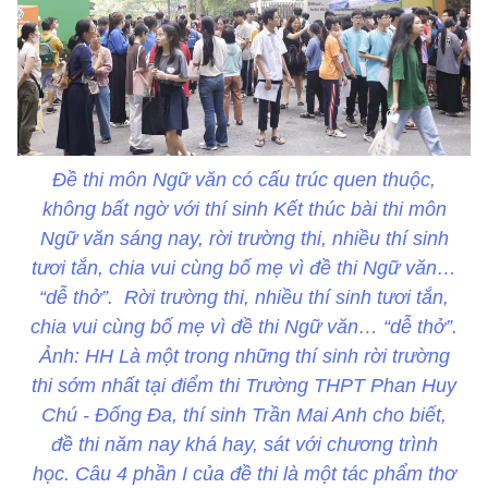
Đề thi môn Ngữ văn có cấu trúc quen thuộc,
không bất ngờ với thí sinh Kết thúc bài thi môn
Ngữ văn sáng nay, rời trường thi, nhiều thí sinh
tươi tắn, chia vui cùng bố mẹ vì đề thi Ngữ văn…
“dễ thở”. Rời trường thi, nhiều thí sinh tươi tắn,
chia vui cùng bố mẹ vì đề thi Ngữ văn… “dễ thở”.
Ảnh: HH Là một trong những thí sinh rời trường
thi sớm nhất tại điểm thi Trường THPT Phan Huy
Chú - Đống Đa, thí sinh Trần Mai Anh cho biết,
đề thi năm nay khá hay, sát với chương trình
học. Câu 4 phần I của đề thi là một tác phẩm thơ