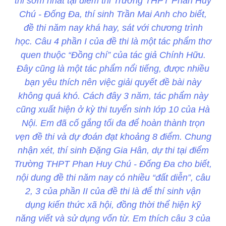
thi sớm nhất tại điểm thi Trường THPT Phan Huy
Chú - Đống Đa, thí sinh Trần Mai Anh cho biết,
đề thi năm nay khá hay, sát với chương trình
học. Câu 4 phần I của đề thi là một tác phẩm thơ
quen thuộc “Đồng chí” của tác giả Chính Hữu.
Đây cũng là một tác phẩm nổi tiếng, được nhiều
bạn yêu thích nên việc giải quyết đề bài này
không quá khó. Cách đây 3 năm, tác phẩm này
cũng xuất hiện ở kỳ thi tuyển sinh lớp 10 của Hà
Nội. Em đã cố gắng tối đa để hoàn thành trọn
vẹn đề thi và dự đoán đạt khoảng 8 điểm. Chung
nhận xét, thí sinh Đặng Gia Hân, dự thi tại điểm
Trường THPT Phan Huy Chú - Đống Đa cho biết,
nội dung đề thi năm nay có nhiều “đất diễn”, câu
2, 3 của phần II của đề thi là để thí sinh vận
dụng kiến thức xã hội, đồng thời thể hiện kỹ
năng viết và sử dụng vốn từ. Em thích câu 3 của