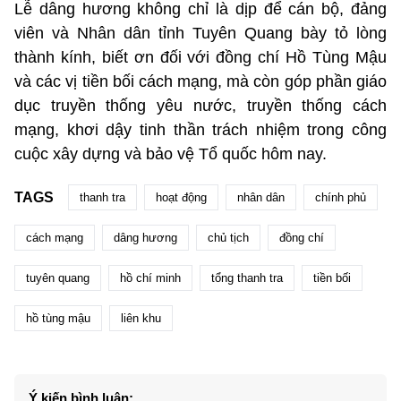
Lễ dâng hương không chỉ là dịp để cán bộ, đảng
viên và Nhân dân tỉnh Tuyên Quang bày tỏ lòng
thành kính, biết ơn đối với đồng chí Hồ Tùng Mậu
và các vị tiền bối cách mạng, mà còn góp phần giáo
dục truyền thống yêu nước, truyền thống cách
mạng, khơi dậy tinh thần trách nhiệm trong công
cuộc xây dựng và bảo vệ Tổ quốc hôm nay.
TAGS
thanh tra
hoạt động
nhân dân
chính phủ
cách mạng
dâng hương
chủ tịch
đồng chí
tuyên quang
hồ chí minh
tổng thanh tra
tiền bối
hồ tùng mậu
liên khu
Ý kiến bình luận: