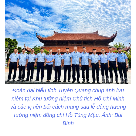
Đoàn đại biểu tỉnh Tuyên Quang chụp ảnh lưu
niệm tại Khu tưởng niệm Chủ tịch Hồ Chí Minh
và các vị tiền bối cách mạng sau lễ dâng hương
tưởng niệm đồng chí Hồ Tùng Mậu. Ảnh: Bùi
Bình