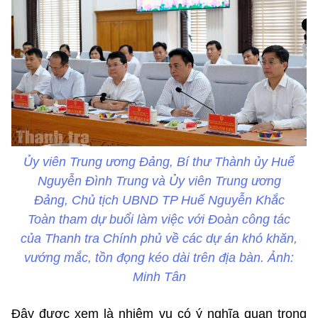
Ủy viên Trung ương Đảng, Bí thư Thành ủy Huế
Nguyễn Đình Trung và Ủy viên Trung ương
Đảng, Chủ tịch UBND TP Huế Nguyễn Khắc
Toàn tham dự buổi làm việc với Đoàn công tác
của Thanh tra Chính phủ về các dự án khó khăn,
vướng mắc, tồn đọng kéo dài trên địa bàn. Ảnh:
Minh Tân
Đây được xem là nhiệm vụ có ý nghĩa quan trọng