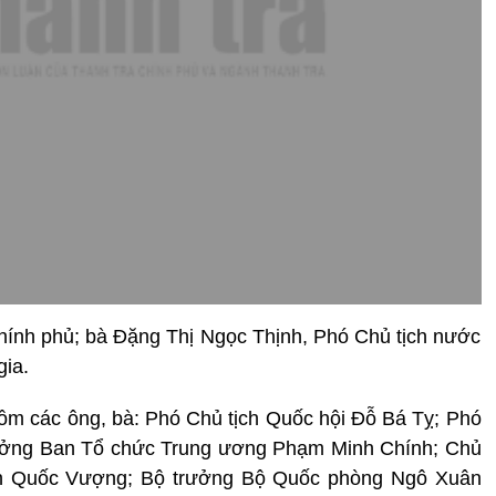
ính phủ; bà Đặng Thị Ngọc Thịnh, Phó Chủ tịch nước
ia.
ồm các ông, bà: Phó Chủ tịch Quốc hội Đỗ Bá Tỵ; Phó
rưởng Ban Tổ chức Trung ương Phạm Minh Chính; Chủ
ần Quốc Vượng; Bộ trưởng Bộ Quốc phòng Ngô Xuân