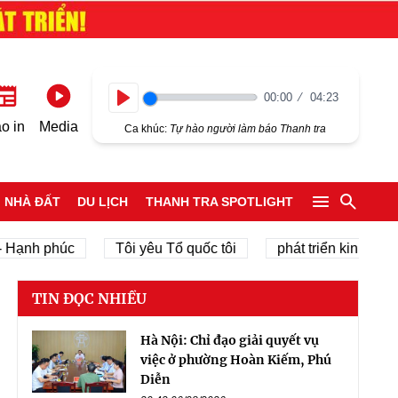
00:00
04:23
Play
o in
Media
Ca khúc:
Tự hào người làm báo Thanh tra
NHÀ ĐẤT
DU LỊCH
THANH TRA SPOTLIGHT
h phúc
Tôi yêu Tổ quốc tôi
phát triển kinh tế tư nhân
TIN ĐỌC NHIỀU
Hà Nội: Chỉ đạo giải quyết vụ
việc ở phường Hoàn Kiếm, Phú
Diễn