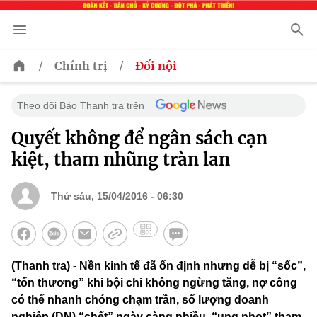
/
/
Chính trị
Đối nội
Theo dõi Báo Thanh tra trên
Quyết không để ngân sách cạn
kiệt, tham nhũng tràn lan
Thứ sáu, 15/04/2016 - 06:30
(Thanh tra) - Nền kinh tế đã ổn định nhưng dễ bị “sốc”,
“tổn thương” khi bội chi không ngừng tăng, nợ công
có thể nhanh chóng chạm trần, số lượng doanh
nghiệp (DN) “chết” ngày càng nhiều, “ung nhọt” tham