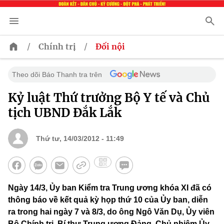
/
/
Chính trị
Đối nội
Theo dõi Báo Thanh tra trên
Kỷ luật Thứ trưởng Bộ Y tế và Chủ
tịch UBND Đắk Lắk
Thứ tư, 14/03/2012 - 11:49
Ngày 14/3, Ủy ban Kiểm tra Trung ương khóa XI đã có
thông báo về kết quả kỳ họp thứ 10 của Ủy ban, diễn
ra trong hai ngày 7 và 8/3, do ông Ngô Văn Dụ, Ủy viên
Bộ Chính trị, Bí thư Trung ương Đảng, Chủ nhiệm Ủy