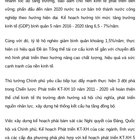
nhanh tốc độ tăng trưởng, bảo đảm cho nền kinh tế phát triển bền
vững; phấn đấu đến năm 2020 nước ta cơ bản trở thành nước công
nghiệp theo hướng hiện đại. Kế hoạch hướng tới mức tăng trưởng
kinh tế (GDP) bình quân 5 năm 2016 - 2020 tăng 6,5 - 7%/năm.
Cùng với đó, tỷ lệ hộ nghèo giảm bình quân khoảng 1,5%/năm; thực
hiện có hiệu quả Đề án Tổng thể tái cơ cấu kinh tế gắn với chuyển đổi
mô hình phát triển theo hướng nâng cao chất lượng, hiệu quả và sức
cạnh tranh của nền kinh tế.
Thủ tướng Chính phủ yêu cầu tiếp tục đẩy mạnh thực hiện 3 đột phá
trong Chiến lược Phát triển KT-XH 10 năm 2011 - 2020 về hoàn thiện
thể chế kinh tế thị trường định hướng xã hội chủ nghĩa, phát triển
nguồn nhân lực, xây dựng hệ thống kết cấu hạ tầng đồng bộ.
Việc xây dựng kế hoạch phải bám sát các Nghị quyết của Đảng, Quốc
hội và Chính phủ; Kế hoạch Phát triển KT-XH của các ngành, lĩnh vực
và các cấp địa phương phải phù hợp với kế hoạch phát triển KT-XH 5