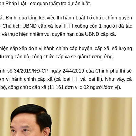
 Pháp luật - cơ quan thẩm tra dự án luật.
 Định, qua tổng kết việc thi hành Luật Tổ chức chính quyền
Chủ tịch UBND cấp xã loại II, III xuống còn 1 người đã tác
h và thực hiện nhiệm vụ, quyền hạn của UBND cấp xã.
c hiện sắp xếp đơn vị hành chính cấp huyện, cấp xã, số lượng
 lượng cán bộ, công chức cấp xã sẽ giảm tương ứng.
nh số 34/2019/NĐ-CP ngày 24/4/2019 của Chính phủ thì sẽ
ị hành chính cấp xã (cả loại I, II và loại III). Như vậy, cả
ộ, công chức cấp xã (11.161 đơn vị x 02 người/đơn vị).