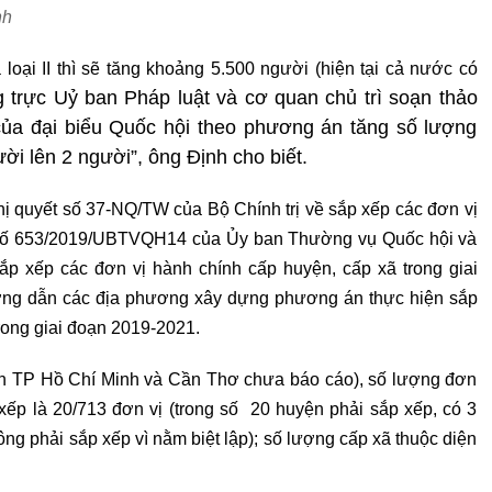
nh
loại II thì sẽ tăng khoảng 5.500 người (hiện tại cả nước có
trực Uỷ ban Pháp luật và cơ quan chủ trì soạn thảo
́n của đại biểu Quốc hội theo phương án tăng số lượng
ười lên 2 người”, ông Định cho biết.
hị quyết số 37-NQ/TW của Bộ Chính trị về sắp xếp các đơn vị
t số 653/2019/UBTVQH14 của Ủy ban Thường vụ Quốc hội và
p xếp các đơn vị hành chính cấp huyện, cấp xã trong giai
ướng dẫn các địa phương xây dựng phương án thực hiện sắp
trong giai đoạn 2019-2021.
òn TP Hồ Chí Minh và Cần Thơ chưa báo cáo), số lượng đơn
xếp là 20/713 đơn vị (trong số 20 huyện phải sắp xếp, có 3
g phải sắp xếp vì nằm biệt lập); số lượng cấp xã thuộc diện