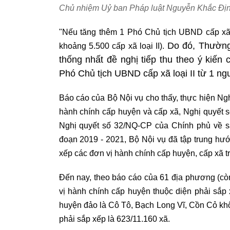
Chủ nhiệm Uỷ ban Pháp luật Nguyễn Khắc Đị
"Nếu tăng thêm 1 Phó Chủ tịch UBND cấp xã 
Do đó, Thường 
khoảng 5.500 cấp xã loại II).
thống nhất đề nghị tiếp thu theo ý kiê
Phó Chủ tịch UBND cấp xã loại II từ 1 ng
Báo cáo của Bộ Nội vụ cho thấy, thực hiện Ng
hành chính cấp huyện và cấp xã, Nghị quyế
Nghị quyết số 32/NQ-CP của Chính phủ về sắ
đoạn 2019 - 2021, Bộ Nội vụ đã tập trung h
xếp các đơn vị hành chính cấp huyện, cấp xã 
Đến nay, theo báo cáo của 61 địa phương (c
vị hành chính cấp huyện thuộc diện phải sắp 
huyện đảo là Cô Tô, Bạch Long Vĩ, Cồn Cỏ khôn
phải sắp xếp là 623/11.160 xã.