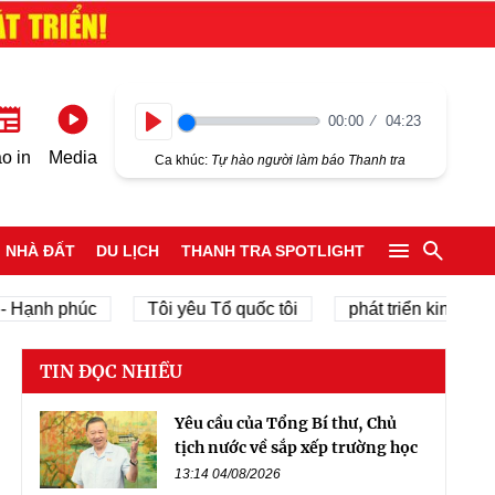
00:00
04:23
Play
o in
Media
Ca khúc:
Tự hào người làm báo Thanh tra
NHÀ ĐẤT
DU LỊCH
THANH TRA SPOTLIGHT
 phúc
Tôi yêu Tổ quốc tôi
phát triển kinh tế tư nhân
TIN ĐỌC NHIỀU
Yêu cầu của Tổng Bí thư, Chủ
tịch nước về sắp xếp trường học
13:14 04/08/2026