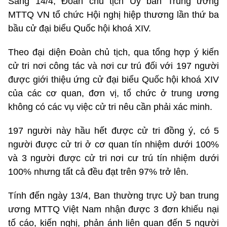
Sáng 14/4, Đoàn chủ tịch Uỷ ban Trung ương
MTTQ VN tổ chức Hội nghị hiệp thương lần thứ ba
bầu cử đại biểu Quốc hội khoá XIV.
Theo đại diện Đoàn chủ tịch, qua tổng hợp ý kiến
cử tri nơi công tác và nơi cư trú đối với 197 người
được giới thiệu ứng cử đại biểu Quốc hội khoá XIV
của các cơ quan, đơn vị, tổ chức ở trung ương
không có các vụ việc cử tri nêu cần phải xác minh.
197 người này hầu hết được cử tri đồng ý, có 5
người được cử tri ở cơ quan tín nhiệm dưới 100%
và 3 người được cử tri nơi cư trú tín nhiệm dưới
100% nhưng tất cả đều đạt trên 97% trở lên.
Tính đến ngày 13/4, Ban thường trực Uỷ ban trung
ương MTTQ Việt Nam nhận được 3 đơn khiếu nại
tố cáo, kiến nghị, phản ánh liên quan đến 5 người