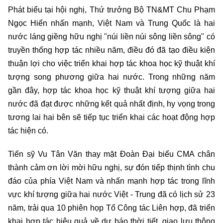
Phát biểu tại hội nghị, Thứ trưởng Bộ TN&MT Chu Phạm
Ngọc Hiển nhấn mạnh, Việt Nam và Trung Quốc là hai
nước láng giềng hữu nghị "núi liền núi sông liền sông" có
truyền thống hợp tác nhiều năm, điều đó đã tạo điều kiện
thuận lợi cho việc triển khai hợp tác khoa học kỹ thuật khí
tượng song phương giữa hai nước. Trong những năm
gần đây, hợp tác khoa học kỹ thuật khí tượng giữa hai
nước đã đạt được những kết quả nhất định, hy vọng trong
tương lai hai bên sẽ tiếp tục triển khai các hoạt động hợp
tác hiện có.
Tiến sỹ Vu Tân Văn thay mặt Đoàn Đại biểu CMA chân
thành cảm ơn lời mời hữu nghị, sự đón tiếp thịnh tình chu
đáo của phía Việt Nam và nhấn mạnh hợp tác trong lĩnh
vực khí tượng giữa hai nước Việt - Trung đã có lịch sử 23
năm, trải qua 10 phiên họp Tổ Công tác Liên hợp, đã triển
khai hợp tác hiệu quả về dự báo thời tiết, giao lưu thông