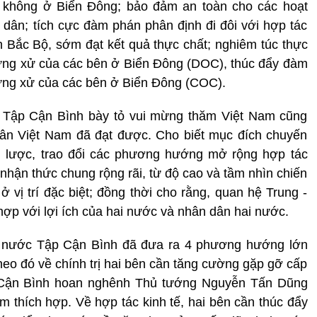
g không ở Biển Đông; bảo đảm an toàn cho các hoạt
 dân; tích cực đàm phán phân định đi đôi với hợp tác
h Bắc Bộ, sớm đạt kết quả thực chất; nghiêm túc thực
 ứng xử của các bên ở Biển Đông (DOC), thúc đẩy đàm
ứng xử của các bên ở Biển Đông (COC).
c Tập Cận Bình bày tỏ vui mừng thăm Việt Nam cũng
ân Việt Nam đã đạt được. Cho biết mục đích chuyến
n lược, trao đổi các phương hướng mở rộng hợp tác
 nhận thức chung rộng rãi, từ độ cao và tầm nhìn chiến
 vị trí đặc biệt; đồng thời cho rằng, quan hệ Trung -
 hợp với lợi ích của hai nước và nhân dân hai nước.
ịch nước Tập Cận Bình đã đưa ra 4 phương hướng lớn
 Theo đó về chính trị hai bên cần tăng cường gặp gỡ cấp
ập Cận Bình hoan nghênh Thủ tướng Nguyễn Tấn Dũng
m thích hợp. Về hợp tác kinh tế, hai bên cần thúc đẩy