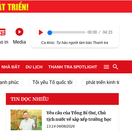
00:00
04:23
Play
o in
Media
Ca khúc:
Tự hào người làm báo Thanh tra
NHÀ ĐẤT
DU LỊCH
THANH TRA SPOTLIGHT
phúc
Tôi yêu Tổ quốc tôi
phát triển kinh tế tư nhân
TIN ĐỌC NHIỀU
Yêu cầu của Tổng Bí thư, Chủ
tịch nước về sắp xếp trường học
13:14 04/08/2026