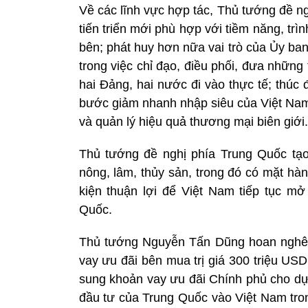
Về các lĩnh vực hợp tác, Thủ tướng đề ng
tiến triển mới phù hợp với tiềm năng, trìn
bên; phát huy hơn nữa vai trò của Ủy ba
trong việc chỉ đạo, điều phối, đưa nhữn
hai Đảng, hai nước đi vào thực tế; thúc
bước giảm nhanh nhập siêu của Việt Na
và quản lý hiệu quả thương mại biên giới.
Thủ tướng đề nghị phía Trung Quốc tạo
nông, lâm, thủy sản, trong đó có mặt hà
kiện thuận lợi để Việt Nam tiếp tục m
Quốc.
Thủ tướng Nguyễn Tấn Dũng hoan nghên
vay ưu đãi bên mua trị giá 300 triệu U
sung khoản vay ưu đãi Chính phủ cho dự
đầu tư của Trung Quốc vào Việt Nam tron