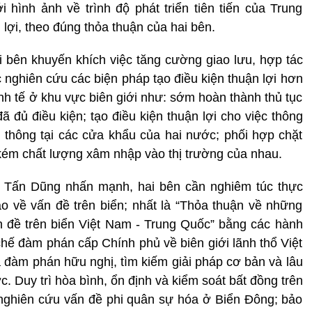
 hình ảnh về trình độ phát triển tiên tiến của Trung
 lợi, theo đúng thỏa thuận của hai bên.
bên khuyến khích việc tăng cường giao lưu, hợp tác
c nghiên cứu các biện pháp tạo điều kiện thuận lợi hơn
inh tế ở khu vực biên giới như: sớm hoàn thành thủ tục
đủ điều kiện; tạo điều kiện thuận lợi cho việc thông
 thông tại các cửa khẩu của hai nước; phối hợp chặt
kém chất lượng xâm nhập vào thị trường của nhau.
n Tấn Dũng nhấn mạnh, hai bên cần nghiêm túc thực
o về vấn đề trên biển; nhất là “Thỏa thuận về những
n đề trên biển Việt Nam - Trung Quốc” bằng các hành
chế đàm phán cấp Chính phủ về biên giới lãnh thổ Việt
và đàm phán hữu nghị, tìm kiếm giải pháp cơ bản và lâu
. Duy trì hòa bình, ổn định và kiểm soát bất đồng trên
, nghiên cứu vấn đề phi quân sự hóa ở Biển Đông; bảo