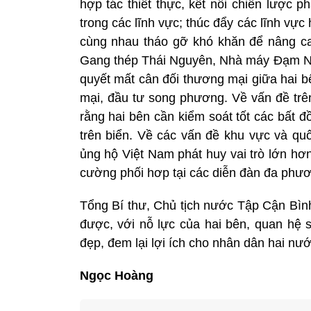
hợp tác thiết thực, kết nối chiến lược p
trong các lĩnh vực; thúc đẩy các lĩnh vực 
cùng nhau tháo gỡ khó khăn để nâng c
Gang thép Thái Nguyên, Nhà máy Đạm Ninh
quyết mất cân đối thương mại giữa hai b
mại, đầu tư song phương. Về vấn đề trê
rằng hai bên cần kiểm soát tốt các bất đ
trên biển. Về các vấn đề khu vực và qu
ủng hộ Việt Nam phát huy vai trò lớn hơn
cường phối hơp tại các diễn đàn đa phươ
Tổng Bí thư, Chủ tịch nước Tập Cận Bình
được, với nỗ lực của hai bên, quan hệ 
đẹp, đem lại lợi ích cho nhân dân hai nướ
Ngọc Hoàng