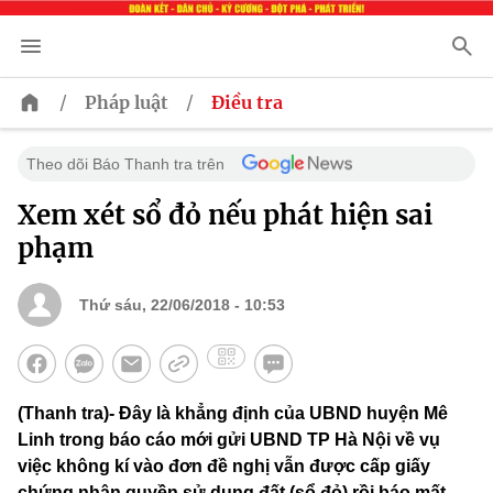
/
/
Pháp luật
Điều tra
Theo dõi Báo Thanh tra trên
Xem xét sổ đỏ nếu phát hiện sai
phạm
Thứ sáu, 22/06/2018 - 10:53
(Thanh tra)- Đây là khẳng định của UBND huyện Mê
Linh trong báo cáo mới gửi UBND TP Hà Nội về vụ
việc không kí vào đơn đề nghị vẫn được cấp giấy
chứng nhận quyền sử dụng đất (sổ đỏ) rồi báo mất,