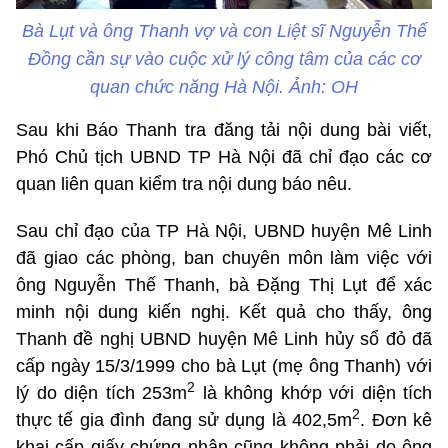
Bà Lụt và ông Thanh vợ và con Liệt sĩ Nguyễn Thế
Đồng cần sự vào cuộc xử lý công tâm của các cơ
quan chức năng Hà Nội. Ảnh: OH
Sau khi Báo Thanh tra đăng tải nội dung bài viết,
Phó Chủ tịch UBND TP Hà Nội đã chỉ đạo các cơ
quan liên quan kiểm tra nội dung báo nêu.
Sau chỉ đạo của TP Hà Nội, UBND huyện Mê Linh
đã giao các phòng, ban chuyên môn làm việc với
ông Nguyễn Thế Thanh, bà Đặng Thị Lụt để xác
minh nội dung kiến nghị. Kết quả cho thấy, ông
Thanh đề nghị UBND huyện Mê Linh hủy sổ đỏ đã
cấp ngày 15/3/1999 cho bà Lụt (mẹ ông Thanh) với
2
lý do diện tích 253m
là không khớp với diện tích
2
thực tế gia đình đang sử dụng là 402,5m
. Đơn kê
khai cấp giấy chứng nhận cũng không phải do ông