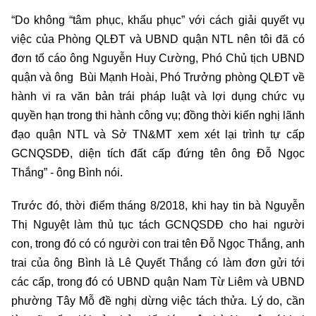
“Do không “tâm phục, khẩu phục” với cách giải quyết vụ
việc của Phòng QLĐT và UBND quận NTL nên tôi đã có
đơn tố cáo ông Nguyễn Huy Cường, Phó Chủ tịch UBND
quận và ông Bùi Mạnh Hoài, Phó Trưởng phòng QLĐT về
hành vi ra văn bản trái pháp luật và lợi dụng chức vụ
quyền hạn trong thi hành công vụ; đồng thời kiến nghị lãnh
đạo quận NTL và Sở TN&MT xem xét lại trình tự cấp
GCNQSDĐ, diện tích đất cấp đứng tên ông Đỗ Ngọc
Thắng” - ông Bình nói.
Trước đó, thời điểm tháng 8/2018, khi hay tin bà Nguyễn
Thị Nguyệt làm thủ tục tách GCNQSDĐ cho hai người
con, trong đó có có người con trai tên Đỗ Ngọc Thắng, anh
trai của ông Bình là Lê Quyết Thắng có làm đơn gửi tới
các cấp, trong đó có UBND quận Nam Từ Liêm và UBND
phường Tây Mỗ đề nghị dừng việc tách thửa. Lý do, cần