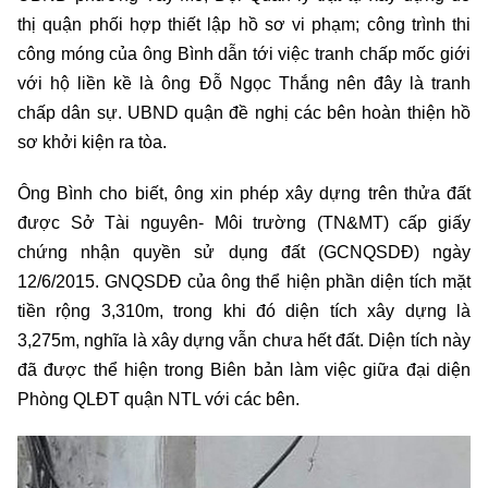
thị quận phối hợp thiết lập hồ sơ vi phạm; công trình thi
công móng của ông Bình dẫn tới việc tranh chấp mốc giới
với hộ liền kề là ông Đỗ Ngọc Thắng nên đây là tranh
chấp dân sự. UBND quận đề nghị các bên hoàn thiện hồ
sơ khởi kiện ra tòa.
Ông Bình cho biết, ông xin phép xây dựng trên thửa đất
được Sở Tài nguyên- Môi trường (TN&MT) cấp giấy
chứng nhận quyền sử dụng đất (GCNQSDĐ) ngày
12/6/2015. GNQSDĐ của ông thể hiện phần diện tích mặt
tiền rộng 3,310m, trong khi đó diện tích xây dựng là
3,275m, nghĩa là xây dựng vẫn chưa hết đất. Diện tích này
đã được thể hiện trong Biên bản làm việc giữa đại diện
Phòng QLĐT quận NTL với các bên.