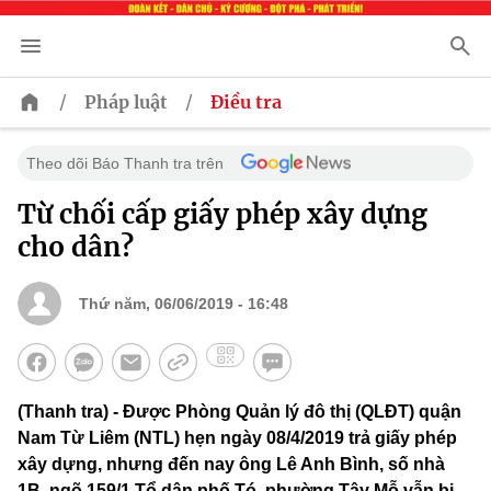
/
/
Pháp luật
Điều tra
Theo dõi Báo Thanh tra trên
Từ chối cấp giấy phép xây dựng
cho dân?
Thứ năm, 06/06/2019 - 16:48
(Thanh tra) - Được Phòng Quản lý đô thị (QLĐT) quận
Nam Từ Liêm (NTL) hẹn ngày 08/4/2019 trả giấy phép
xây dựng, nhưng đến nay ông Lê Anh Bình, số nhà
1B, ngõ 159/1 Tổ dân phố Tó, phường Tây Mỗ vẫn bị