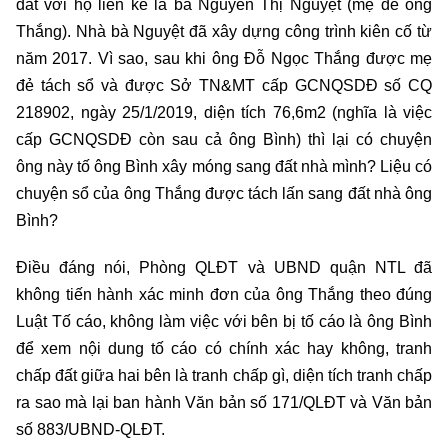
đất với hộ liền kề là bà Nguyễn Thị Nguyệt (mẹ đẻ ông
Thắng). Nhà bà Nguyệt đã xây dựng công trình kiên cố từ
năm 2017. Vì sao, sau khi ông Đỗ Ngọc Thắng được mẹ
đẻ tách sổ và được Sở TN&MT cấp GCNQSDĐ số CQ
218902, ngày 25/1/2019, diện tích 76,6m2 (nghĩa là việc
cấp GCNQSDĐ còn sau cả ông Bình) thì lại có chuyện
ông này tố ông Bình xây móng sang đất nhà mình? Liệu có
chuyện sổ của ông Thắng được tách lấn sang đất nhà ông
Bình?
Điều đáng nói, Phòng QLĐT và UBND quận NTL đã
không tiến hành xác minh đơn của ông Thắng theo đúng
Luật Tố cáo, không làm việc với bên bị tố cáo là ông Bình
để xem nội dung tố cáo có chính xác hay không, tranh
chấp đất giữa hai bên là tranh chấp gì, diện tích tranh chấp
ra sao mà lại ban hành Văn bản số 171/QLĐT và Văn bản
số 883/UBND-QLĐT.