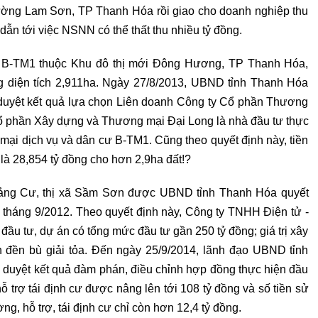
hường Lam Sơn, TP Thanh Hóa rồi giao cho doanh nghiệp thu
ẫn tới việc NSNN có thể thất thu nhiều tỷ đồng.
ư B-TM1 thuộc Khu đô thị mới Đông Hương, TP Thanh Hóa,
ng diện tích 2,911ha. Ngày 27/8/2013, UBND tỉnh Thanh Hóa
uyệt kết quả lựa chọn Liên doanh Công ty Cổ phần Thương
Cổ phần Xây dựng và Thương mại Đại Long là nhà đầu tư thực
mại dịch vụ và dân cư B-TM1. Cũng theo quyết định này, tiền
à 28,854 tỷ đồng cho hơn 2,9ha đất!?
Quảng Cư, thị xã Sầm Sơn được UBND tỉnh Thanh Hóa quyết
ừ tháng 9/2012. Theo quyết định này, Công ty TNHH Điện tử -
ầu tư, dự án có tổng mức đầu tư gần 250 tỷ đồng; giá trị xây
n đền bù giải tỏa. Đến ngày 25/9/2014, lãnh đạo UBND tỉnh
uyệt kết quả đàm phán, điều chỉnh hợp đồng thực hiện đầu
ỗ trợ tái định cư được nâng lên tới 108 tỷ đồng và số tiền sử
g, hỗ trợ, tái định cư chỉ còn hơn 12,4 tỷ đồng.