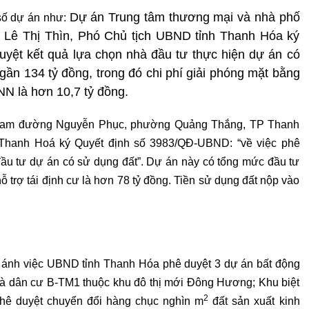
Dự án Trung tâm thương mại và nhà phố
số dự án như:
 Lê Thị Thìn, Phó Chủ tịch UBND tỉnh Thanh Hóa ký
yệt kết quả lựa chọn nhà đầu tư thực hiện dự án có
gần 134 tỷ đồng, trong đó chi phí giải phóng mặt bằng
NN là hơn 10,7 tỷ đồng.
Nam đường Nguyễn Phục, phường Quảng Thắng, TP Thanh
 Thanh Hoá ký Quyết định số 3983/QĐ-UBND: “về việc phê
đầu tư dự án có sử dụng đất”. Dự án này có tổng mức đầu tư
hỗ trợ tái định cư là hơn 78 tỷ đồng. Tiền sử dụng đất nộp vào
n ánh việc UBND tỉnh Thanh Hóa phê duyệt 3 dự án bất động
ụ và dân cư B-TM1 thuộc khu đô thị mới Đông Hương; Khu biệt
2
hê duyệt chuyển đổi hàng chục nghìn m
đất sản xuất kinh