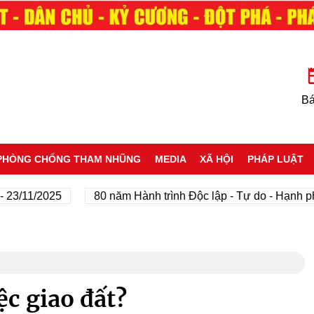
Bá
PHÒNG CHỐNG THAM NHŨNG
MEDIA
XÃ HỘI
PHÁP LUẬT
11/2025
80 năm Hành trình Độc lập - Tự do - Hạnh phúc
ệc giao đất?