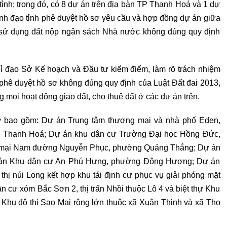
tỉnh; trong đó, có 8 dự án trên địa bàn TP Thanh Hoá và 1 dự
h đạo tỉnh phê duyệt hồ sơ yêu cầu và hợp đồng dự án giữa
n sử dụng đất nộp ngân sách Nhà nước không đúng quy định
hỉ đạo Sở Kế hoạch và Đầu tư kiểm điểm, làm rõ trách nhiệm
 phê duyệt hồ sơ không đúng quy định của Luật Đất đai 2013,
 mọi hoạt động giao đất, cho thuê đất ở các dự án trên.
y bao gồm: Dự án Trung tâm thương mại và nhà phố Eden,
Thanh Hoá; Dự án khu dân cư Trường Đại học Hồng Đức,
 mại Nam đường Nguyễn Phục, phường Quảng Thắng; Dự án
án Khu dân cư An Phú Hưng, phường Đông Hương; Dự án
ị núi Long kết hợp khu tái định cư phục vụ giải phóng mặt
cư xóm Bắc Sơn 2, thị trấn Nhồi thuộc Lô 4 và biệt thự Khu
hu đô thị Sao Mai rộng lớn thuộc xã Xuân Thịnh và xã Thọ