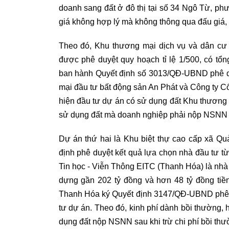
doanh sang đất ở đô thị tại số 34 Ngô Từ, p
giá không hợp lý mà không thông qua đấu giá, d
Theo đó, Khu thương mại dịch vụ và dân c
được phê duyệt quy hoạch tỉ lệ 1/500, có tổ
ban hành Quyết định số 3013/QĐ-UBND phê d
mại đầu tư bất động sản An Phát và Công ty 
hiện đầu tư dự án có sử dụng đất Khu thương 
sử dụng đất mà doanh nghiệp phải nộp NSNN l
Dự án thứ hai là Khu biệt thự cao cấp xã 
định phê duyệt kết quả lựa chọn nhà đầu tư t
Tin học - Viễn Thông EITC (Thanh Hóa) là nhà đ
dựng gần 202 tỷ đồng và hơn 48 tỷ đồng tiề
Thanh Hóa ký Quyết định 3147/QĐ-UBND phê d
tư dự án. Theo đó, kinh phí dành bồi thường, h
dụng đất nộp NSNN sau khi trừ chi phí bồi thườn