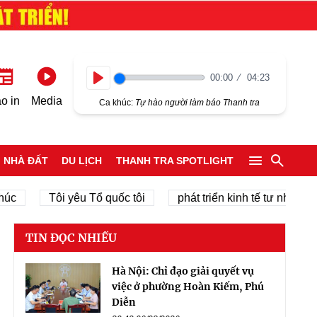
00:00
04:23
Play
o in
Media
Ca khúc:
Tự hào người làm báo Thanh tra
NHÀ ĐẤT
DU LỊCH
THANH TRA SPOTLIGHT
Tôi yêu Tổ quốc tôi
phát triển kinh tế tư nhân
c
TIN ĐỌC NHIỀU
Hà Nội: Chỉ đạo giải quyết vụ
việc ở phường Hoàn Kiếm, Phú
Diễn