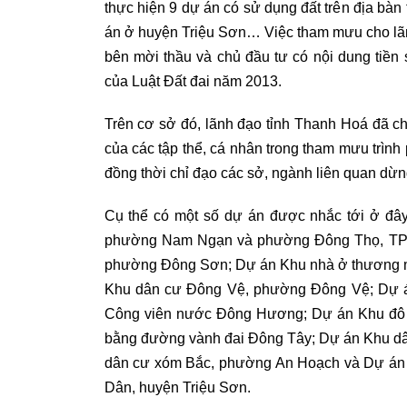
thực hiện 9 dự án có sử dụng đất trên địa bàn 
án ở huyện Triệu Sơn… Việc tham mưu cho lãn
bên mời thầu và chủ đầu tư có nội dung tiề
của Luật Đất đai năm 2013.
Trên cơ sở đó, lãnh đạo tỉnh Thanh Hoá đã c
của các tập thể, cá nhân trong tham mưu trình
đồng thời chỉ đạo các sở, ngành liên quan dừng
Cụ thể có một số dự án được nhắc tới ở đâ
phường Nam Ngạn và phường Đông Thọ, TP 
phường Đông Sơn; Dự án Khu nhà ở thương
Khu dân cư Đông Vệ, phường Đông Vệ; Dự 
Công viên nước Đông Hương; Dự án Khu đô th
bằng đường vành đai Đông Tây; Dự án Khu dân 
dân cư xóm Bắc, phường An Hoạch và Dự án K
Dân, huyện Triệu Sơn.