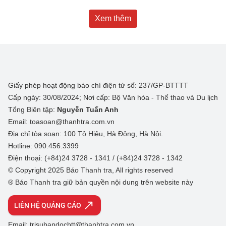
Xem thêm
Giấy phép hoạt động báo chí điện tử số: 237/GP-BTTTT
Cấp ngày: 30/08/2024; Nơi cấp: Bộ Văn hóa - Thể thao và Du lịch
Tổng Biên tập:
Nguyễn Tuấn Anh
Email: toasoan@thanhtra.com.vn
Địa chỉ tòa soạn: 100 Tô Hiệu, Hà Đông, Hà Nội.
Hotline: 090.456.3399
Điện thoại: (+84)24 3728 - 1341 / (+84)24 3728 - 1342
© Copyright 2025 Báo Thanh tra, All rights reserved
® Báo Thanh tra giữ bản quyền nội dung trên website này
LIÊN HỆ QUẢNG CÁO
Email: trisubandocbtt@thanhtra.com.vn