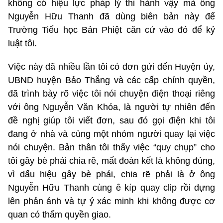
không có hiệu lực pháp lý thi hành vậy mà ông
Nguyễn Hữu Thanh đã dùng biên bản này để
Trường Tiểu học Bản Phiệt căn cứ vào đó để kỷ
luật tôi.
Việc này đã nhiều lần tôi có đơn gửi đến Huyện ủy,
UBND huyện Bảo Thắng và các cấp chính quyền,
đã trình bày rõ việc tôi nói chuyện điện thoại riêng
với ông Nguyễn Văn Khóa, là người tự nhiên đến
đề nghị giúp tôi viết đơn, sau đó gọi điện khi tôi
đang ở nhà và cùng một nhóm người quay lại việc
nói chuyện. Bản thân tôi thấy việc “quy chụp” cho
tôi gây bè phái chia rẽ, mất đoàn kết là không đúng,
vì dấu hiệu gây bè phái, chia rẽ phải là ở ông
Nguyễn Hữu Thanh cùng ê kíp quay clip rồi dựng
lên phản ánh và tự ý xác minh khi không được cơ
quan có thẩm quyền giao.