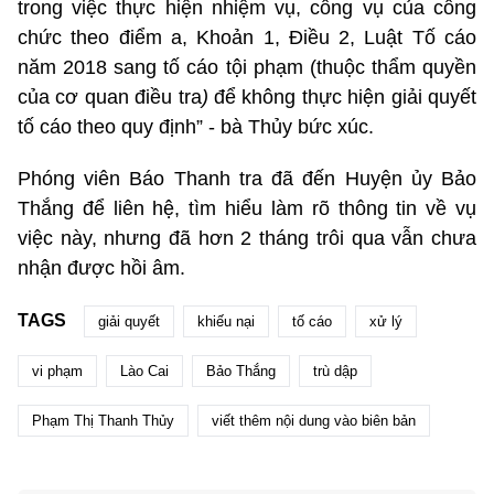
trong việc thực hiện nhiệm vụ, công vụ của công
chức theo điểm a, Khoản 1, Điều 2, Luật Tố cáo
năm 2018 sang tố cáo tội phạm (thuộc thẩm quyền
của cơ quan điều tra
)
để không thực hiện giải quyết
tố cáo theo quy định” - bà Thủy bức xúc.
Phóng viên Báo Thanh tra đã đến Huyện ủy Bảo
Thắng để liên hệ, tìm hiểu làm rõ thông tin về vụ
việc này, nhưng đã hơn 2 tháng trôi qua vẫn chưa
nhận được hồi âm.
TAGS
giải quyết
khiếu nại
tố cáo
xử lý
vi phạm
Lào Cai
Bảo Thắng
trù dập
Phạm Thị Thanh Thủy
viết thêm nội dung vào biên bản