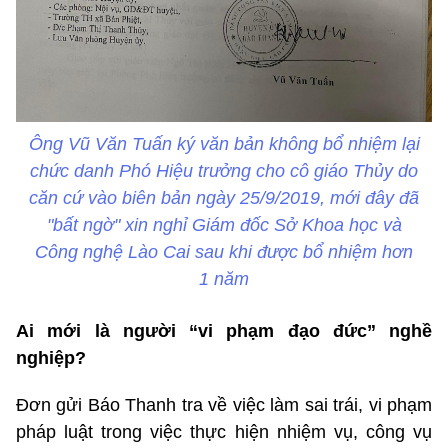
Ông Vũ Văn Tuấn ký văn bản không bổ nhiệm lại
chức danh Phó Hiệu trưởng cho cô giáo Thủy do
căn cứ vào biên bản ngày 25/9/2019, mới đây đã
"bất ngờ" xin nghỉ Giám đốc Sở Khoa học và
Công nghệ Lào Cai sau khi được bổ nhiệm hơn
1 năm
Ai mới là người “vi phạm đạo đức” nghề
nghiệp?
Đơn gửi Báo Thanh tra về việc làm sai trái, vi phạm
pháp luật trong việc thực hiện nhiệm vụ, công vụ