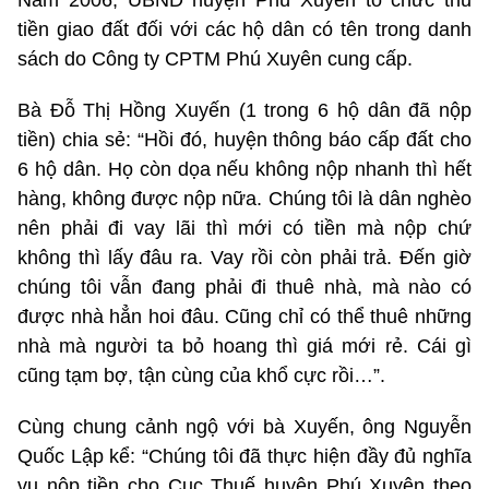
tiền giao đất đối với các hộ dân có tên trong danh
sách do Công ty CPTM Phú Xuyên cung cấp.
Bà Đỗ Thị Hồng Xuyến (1 trong 6 hộ dân đã nộp
tiền) chia sẻ: “Hồi đó, huyện thông báo cấp đất cho
6 hộ dân. Họ còn dọa nếu không nộp nhanh thì hết
hàng, không được nộp nữa. Chúng tôi là dân nghèo
nên phải đi vay lãi thì mới có tiền mà nộp chứ
không thì lấy đâu ra. Vay rồi còn phải trả. Đến giờ
chúng tôi vẫn đang phải đi thuê nhà, mà nào có
được nhà hẳn hoi đâu. Cũng chỉ có thể thuê những
nhà mà người ta bỏ hoang thì giá mới rẻ. Cái gì
cũng tạm bợ, tận cùng của khổ cực rồi…”.
Cùng chung cảnh ngộ với bà Xuyến, ông Nguyễn
Quốc Lập kể: “Chúng tôi đã thực hiện đầy đủ nghĩa
vụ nộp tiền cho Cục Thuế huyện Phú Xuyên theo