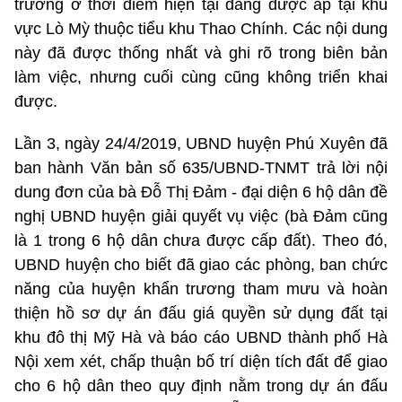
trường ở thời điểm hiện tại đang được áp tại khu
vực Lò Mỳ thuộc tiểu khu Thao Chính. Các nội dung
này đã được thống nhất và ghi rõ trong biên bản
làm việc, nhưng cuối cùng cũng không triển khai
được.
Lần 3, ngày 24/4/2019, UBND huyện Phú Xuyên đã
ban hành Văn bản số 635/UBND-TNMT trả lời nội
dung đơn của bà Đỗ Thị Đảm - đại diện 6 hộ dân đề
nghị UBND huyện giải quyết vụ việc (bà Đảm cũng
là 1 trong 6 hộ dân chưa được cấp đất). Theo đó,
UBND huyện cho biết đã giao các phòng, ban chức
năng của huyện khẩn trương tham mưu và hoàn
thiện hồ sơ dự án đấu giá quyền sử dụng đất tại
khu đô thị Mỹ Hà và báo cáo UBND thành phố Hà
Nội xem xét, chấp thuận bố trí diện tích đất để giao
cho 6 hộ dân theo quy định nằm trong dự án đấu