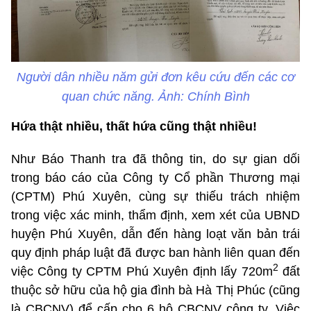
Người dân nhiều năm gửi đơn kêu cứu đến các cơ
quan chức năng. Ảnh: Chính Bình
Hứa thật nhiều, thất hứa cũng thật nhiều!
Như Báo Thanh tra đã thông tin, do sự gian dối
trong báo cáo của Công ty Cổ phần Thương mại
(CPTM) Phú Xuyên, cùng sự thiếu trách nhiệm
trong việc xác minh, thẩm định, xem xét của UBND
huyện Phú Xuyên, dẫn đến hàng loạt văn bản trái
quy định pháp luật đã được ban hành liên quan đến
2
việc Công ty CPTM Phú Xuyên định lấy 720m
đất
thuộc sở hữu của hộ gia đình bà Hà Thị Phúc (cũng
là CBCNV) để cấp cho 6 hộ CBCNV công ty. Việc