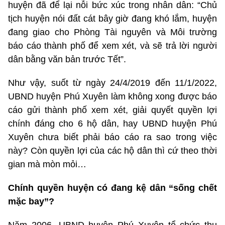
huyện đã để lại nỗi bức xúc trong nhân dân: “Chủ
tịch huyện nói đất cát bây giờ đang khó lắm, huyện
đang giao cho Phòng Tài nguyên và Môi trường
báo cáo thành phố để xem xét, và sẽ trả lời người
dân bằng văn bản trước Tết”.
Như vậy, suốt từ ngày 24/4/2019 đến 11/1/2022,
UBND huyện Phú Xuyên làm không xong được báo
cáo gửi thành phố xem xét, giải quyết quyền lợi
chính đáng cho 6 hộ dân, hay UBND huyện Phú
Xuyên chưa biết phải báo cáo ra sao trong việc
này? Còn quyền lợi của các hộ dân thì cứ theo thời
gian mà mòn mỏi…
Chính quy
ền huyện c
ó đang kệ dân “sống chết
mặc bay”?
Năm 2006, UBND huyện Phú Xuyên tổ chức thu