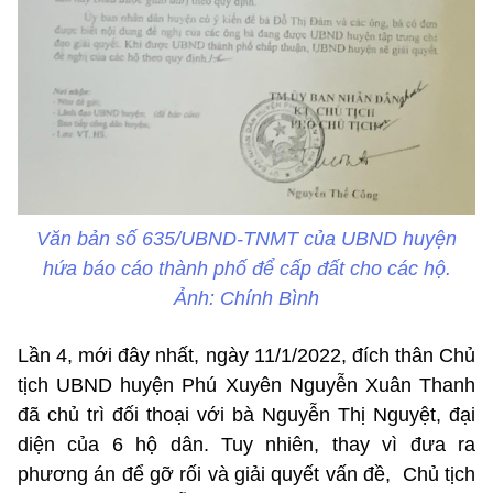
Văn bản số 635/UBND-TNMT của UBND huyện
hứa báo cáo thành phố để cấp đất cho các hộ.
Ảnh: Chính Bình
Lần 4, mới đây nhất, ngày 11/1/2022, đích thân Chủ
tịch UBND huyện Phú Xuyên Nguyễn Xuân Thanh
đã chủ trì đối thoại với bà Nguyễn Thị Nguyệt, đại
diện của 6 hộ dân. Tuy nhiên, thay vì đưa ra
phương án để gỡ rối và giải quyết vấn đề, Chủ tịch