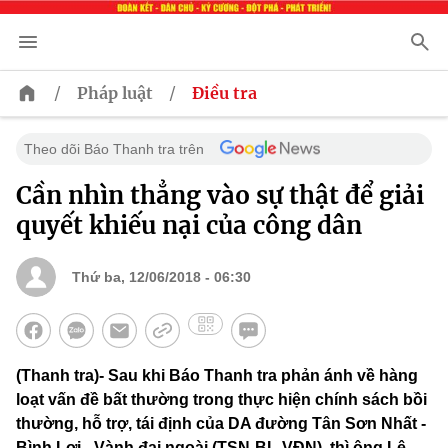
/
/
Pháp luật
Điều tra
Theo dõi Báo Thanh tra trên
Cần nhìn thẳng vào sự thật để giải
quyết khiếu nại của công dân
Thứ ba, 12/06/2018 - 06:30
(Thanh tra)- Sau khi Báo Thanh tra phản ánh về hàng
loạt vấn đề bất thường trong thực hiện chính sách bồi
thường, hỗ trợ, tái định của DA đường Tân Sơn Nhất -
Bình Lợi - Vành đai ngoài (TSN-BL-VĐN), thì ông Lê