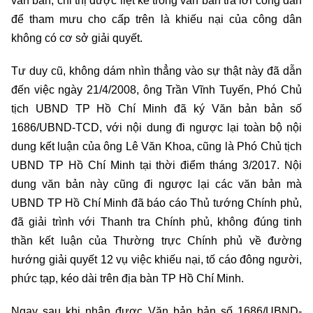
văn bản, chỉ thị được liệt kê trong văn bản trả lời công dân
để tham mưu cho cấp trên là khiếu nại của công dân
không có cơ sở giải quyết.
Tư duy cũ, không dám nhìn thẳng vào sự thật này đã dẫn
đến việc ngày 21/4/2008, ông Trần Vĩnh Tuyến, Phó Chủ
tịch UBND TP Hồ Chí Minh đã ký Văn bản bản số
1686/UBND-TCD, với nội dung đi ngược lại toàn bộ nội
dung kết luận của ông Lê Văn Khoa, cũng là Phó Chủ tịch
UBND TP Hồ Chí Minh tại thời điểm tháng 3/2017. Nội
dung văn bản này cũng đi ngược lại các văn bản mà
UBND TP Hồ Chí Minh đã báo cáo Thủ tướng Chính phủ,
đã giải trình với Thanh tra Chính phủ, không đúng tinh
thần kết luận của Thường trực Chính phủ về đường
hướng giải quyết 12 vụ việc khiếu nại, tố cáo đông người,
phức tạp, kéo dài trên địa bàn TP Hồ Chí Minh.
Ngay sau khi nhận được Văn bản bản số 1686/UBND-