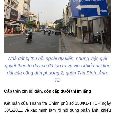
Nhà đất bị thu hồi ngoài dự kiến, nhưng việc giải
quyết theo tư duy cũ đã tạo ra vụ việc khiếu nại kéo
dài của công dân phường 2, quận Tân Bình. Ảnh:
TD
Cấp trên xin lỗi dân, còn cấp dưới thì im lặng
Kết luận của Thanh tra Chính phủ số 158/KL-TTCP ngày
30/1/2011, về xác minh làm rõ nội dung phản ánh, khiếu