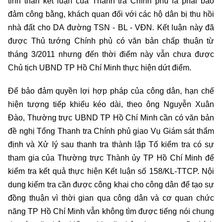
tinh thần kết luận của Thanh tra Chính phủ là phải bảo
đảm công bằng, khách quan đối với các hộ dân bị thu hồi
nhà đất cho DA đường TSN - BL - VĐN. Kết luận này đã
được Thủ tướng Chính phủ có văn bản chấp thuận từ
tháng 3/2011 nhưng đến thời điểm này vẫn chưa được
Chủ tịch UBND TP Hồ Chí Minh thực hiện dứt điểm.
Để bảo đảm quyền lợi hợp pháp của công dân, hạn chế
hiện tượng tiếp khiếu kéo dài, theo ông Nguyễn Xuân
Đào, Thường trực UBND TP Hồ Chí Minh cần có văn bản
đề nghị Tổng Thanh tra Chính phủ giao Vụ Giám sát thẩm
định và Xử lý sau thanh tra thành lập Tổ kiểm tra có sự
tham gia của Thường trực Thành ủy TP Hồ Chí Minh để
kiểm tra kết quả thực hiện Kết luận số 158/KL-TTCP. Nội
dung kiểm tra cần được công khai cho công dân để tạo sự
đồng thuận vì thời gian qua công dân và cơ quan chức
năng TP Hồ Chí Minh vẫn không tìm được tiếng nói chung