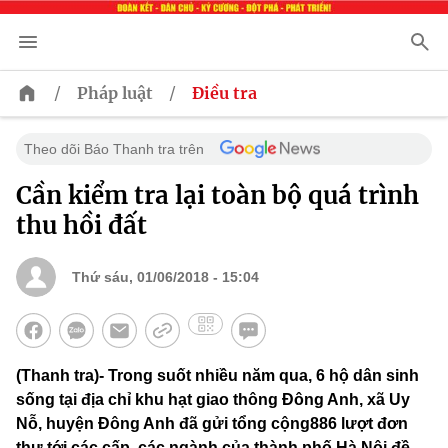
/
/
Pháp luật
Điều tra
Theo dõi Báo Thanh tra trên
Cần kiểm tra lại toàn bộ quá trình
thu hồi đất
Thứ sáu, 01/06/2018 - 15:04
(Thanh tra)- Trong suốt nhiều năm qua, 6 hộ dân sinh
sống tại địa chỉ khu hạt giao thông Đông Anh, xã Uy
Nỗ, huyện Đông Anh đã gửi tổng cộng886 lượt đơn
thư tới các cấp, các ngành của thành phố Hà Nội đề