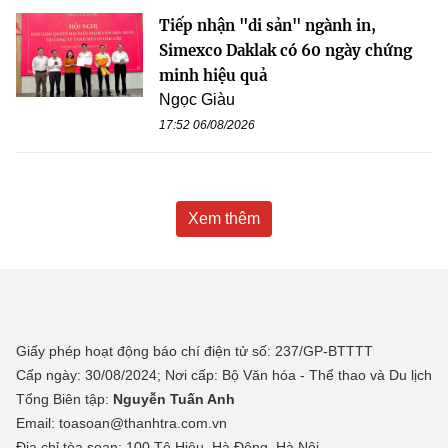
Tiếp nhận "di sản" ngành in,
Simexco Daklak có 60 ngày chứng
minh hiệu quả
Ngọc Giàu
17:52 06/08/2026
Xem thêm
Giấy phép hoạt động báo chí điện tử số: 237/GP-BTTTT
Cấp ngày: 30/08/2024; Nơi cấp: Bộ Văn hóa - Thể thao và Du lịch
Tổng Biên tập:
Nguyễn Tuấn Anh
Email: toasoan@thanhtra.com.vn
Địa chỉ tòa soạn: 100 Tô Hiệu, Hà Đông, Hà Nội.