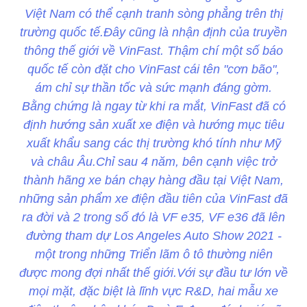
Việt Nam có thể cạnh tranh sòng phẳng trên thị
trường quốc tế.Đây cũng là nhận định của truyền
thông thế giới về VinFast. Thậm chí một số báo
quốc tế còn đặt cho VinFast cái tên "cơn bão",
ám chỉ sự thần tốc và sức mạnh đáng gờm.
Bằng chứng là ngay từ khi ra mắt, VinFast đã có
định hướng sản xuất xe điện và hướng mục tiêu
xuất khẩu sang các thị trường khó tính như Mỹ
và châu Âu.Chỉ sau 4 năm, bên cạnh việc trở
thành hãng xe bán chạy hàng đầu tại Việt Nam,
những sản phẩm xe điện đầu tiên của VinFast đã
ra đời và 2 trong số đó là VF e35, VF e36 đã lên
đường tham dự Los Angeles Auto Show 2021 -
một trong những Triển lãm ô tô thường niên
được mong đợi nhất thế giới.Với sự đầu tư lớn về
mọi mặt, đặc biệt là lĩnh vực R&D, hai mẫu xe