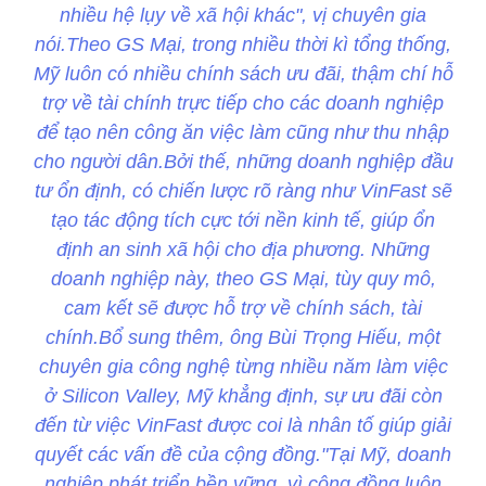
nhiều hệ lụy về xã hội khác", vị chuyên gia
nói.Theo GS Mại, trong nhiều thời kì tổng thống,
Mỹ luôn có nhiều chính sách ưu đãi, thậm chí hỗ
trợ về tài chính trực tiếp cho các doanh nghiệp
để tạo nên công ăn việc làm cũng như thu nhập
cho người dân.Bởi thế, những doanh nghiệp đầu
tư ổn định, có chiến lược rõ ràng như VinFast sẽ
tạo tác động tích cực tới nền kinh tế, giúp ổn
định an sinh xã hội cho địa phương. Những
doanh nghiệp này, theo GS Mại, tùy quy mô,
cam kết sẽ được hỗ trợ về chính sách, tài
chính.Bổ sung thêm, ông Bùi Trọng Hiếu, một
chuyên gia công nghệ từng nhiều năm làm việc
ở Silicon Valley, Mỹ khẳng định, sự ưu đãi còn
đến từ việc VinFast được coi là nhân tố giúp giải
quyết các vấn đề của cộng đồng."Tại Mỹ, doanh
nghiệp phát triển bền vững, vì cộng đồng luôn