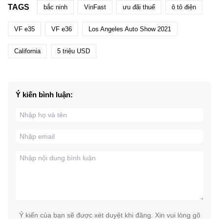
TAGS
bắc ninh
VinFast
ưu đãi thuế
ô tô điện
VF e35
VF e36
Los Angeles Auto Show 2021
California
5 triệu USD
Ý kiến bình luận:
Ý kiến của bạn sẽ được xét duyệt khi đăng. Xin vui lòng gõ