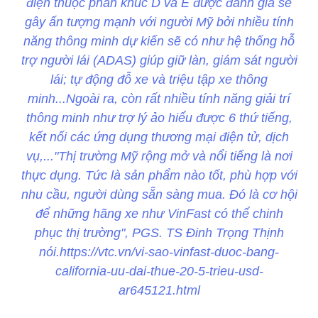
điện thuộc phân khúc D và E được đánh giá sẽ
gây ấn tượng mạnh với người Mỹ bởi nhiều tính
năng thông minh dự kiến sẽ có như hệ thống hỗ
trợ người lái (ADAS) giúp giữ làn, giám sát người
lái; tự động đỗ xe và triệu tập xe thông
minh...Ngoài ra, còn rất nhiều tính năng giải trí
thông minh như trợ lý ảo hiểu được 6 thứ tiếng,
kết nối các ứng dụng thương mại điện tử, dịch
vụ,..."Thị trường Mỹ rộng mở và nổi tiếng là nơi
thực dụng. Tức là sản phẩm nào tốt, phù hợp với
nhu cầu, người dùng sẵn sàng mua. Đó là cơ hội
để những hãng xe như VinFast có thể chinh
phục thị trường", PGS. TS Đinh Trọng Thịnh
nói.https://vtc.vn/vi-sao-vinfast-duoc-bang-
california-uu-dai-thue-20-5-trieu-usd-
ar645121.html