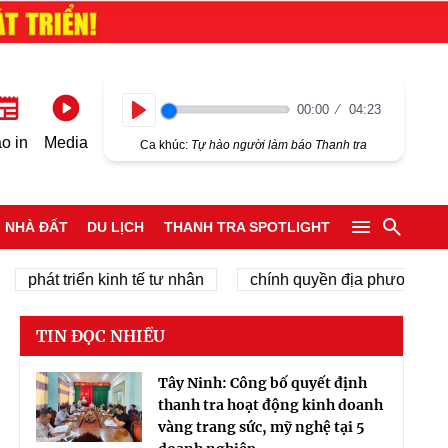
00:00
04:23
Play
o in
Media
Ca khúc:
Tự hào người làm báo Thanh tra
NHÀ ĐẤT
DU LỊCH
THANH TRA SPOTLIGHT
t triển kinh tế tư nhân
chính quyền địa phương 2 cấp
TIN ĐỌC NHIỀU
Tây Ninh: Công bố quyết định
thanh tra hoạt động kinh doanh
vàng trang sức, mỹ nghệ tại 5