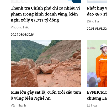
Thanh tra Chính phủ chỉ ra nhiều vi
Phát huy v
phạm trong kinh doanh vàng, kiến
đạo 389 T
nghị xử lý 93,733 tỷ đồng
Đông Hà
Phương Hiếu
20:03 08/08/2
20:29 08/08/2026
Mưa lớn gây sạt lở, cuốn trôi cầu tạm
EVNHCMC 
ở vùng biên Nghệ An
chương La
Văn Thanh
Lê Hoa