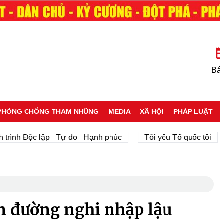
Bá
PHÒNG CHỐNG THAM NHŨNG
MEDIA
XÃ HỘI
PHÁP LUẬT
Độc lập - Tự do - Hạnh phúc
Tôi yêu Tổ quốc tôi
phá
đường nghi nhập lậu