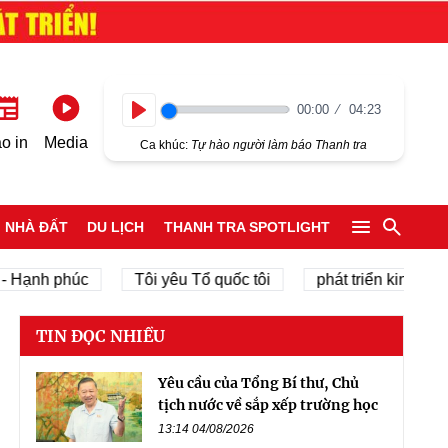
00:00
04:23
Play
o in
Media
Ca khúc:
Tự hào người làm báo Thanh tra
NHÀ ĐẤT
DU LỊCH
THANH TRA SPOTLIGHT
h phúc
Tôi yêu Tổ quốc tôi
phát triển kinh tế tư nhân
TIN ĐỌC NHIỀU
Yêu cầu của Tổng Bí thư, Chủ
tịch nước về sắp xếp trường học
13:14 04/08/2026