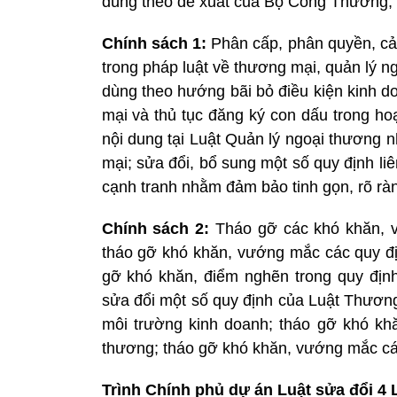
dùng theo đề xuất của Bộ Công Thương, 
Chính sách 1:
Phân cấp, phân quyền, cải
trong pháp luật về thương mại, quản lý n
dùng theo hướng bãi bỏ điều kiện kinh d
mại và thủ tục đăng ký con dấu trong ho
nội dung tại Luật Quản lý ngoại thương n
mại; sửa đổi, bổ sung một số quy định liê
cạnh tranh nhằm đảm bảo tinh gọn, rõ rà
Chính sách 2:
Tháo gỡ các khó khăn, 
tháo gỡ khó khăn, vướng mắc các quy đị
gỡ khó khăn, điểm nghẽn trong quy định 
sửa đổi một số quy định của Luật Thươn
môi trường kinh doanh; tháo gỡ khó kh
thương; tháo gỡ khó khăn, vướng mắc các
Trình Chính phủ dự án Luật sửa đổi 4 