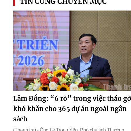
TIN CÙNG CHUYÊN MỤC
Lâm Đồng: “6 rõ” trong việc tháo gỡ
khó khăn cho 365 dự án ngoài ngân
sách
(Thanh tra) - Ông Lê Trọng Yên, Phó chủ tịch Thường