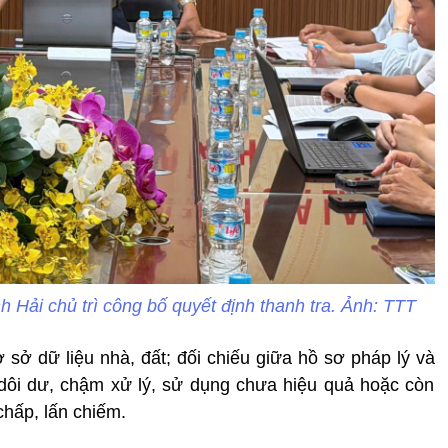
ải chủ trì công bố quyết định thanh tra. Ảnh: TTT
 sở dữ liệu nhà, đất; đối chiếu giữa hồ sơ pháp lý và
 dôi dư, chậm xử lý, sử dụng chưa hiệu quả hoặc còn
chấp, lấn chiếm.