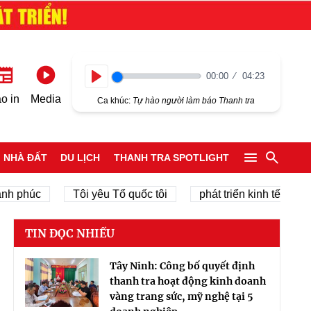
00:00
04:23
Play
o in
Media
Ca khúc:
Tự hào người làm báo Thanh tra
NHÀ ĐẤT
DU LỊCH
THANH TRA SPOTLIGHT
húc
Tôi yêu Tổ quốc tôi
phát triển kinh tế tư nhân
TIN ĐỌC NHIỀU
Tây Ninh: Công bố quyết định
thanh tra hoạt động kinh doanh
vàng trang sức, mỹ nghệ tại 5