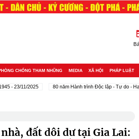
Bá
PHÒNG CHỐNG THAM NHŨNG
MEDIA
XÃ HỘI
PHÁP LUẬT
 23/11/2025
80 năm Hành trình Độc lập - Tự do - Hạnh p
hà, đất dôi dư tại Gia Lai: