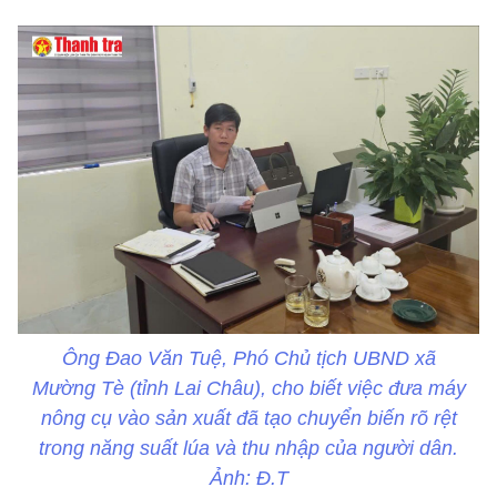
Ông Đao Văn Tuệ, Phó Chủ tịch UBND xã
Mường Tè (tỉnh Lai Châu), cho biết việc đưa máy
nông cụ vào sản xuất đã tạo chuyển biến rõ rệt
trong năng suất lúa và thu nhập của người dân.
Ảnh: Đ.T