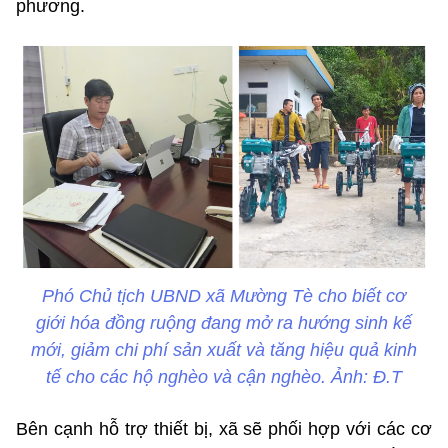
phương.
Phó Chủ tịch UBND xã Mường Tè cho biết cơ
giới hóa đồng ruộng đang mở ra hướng sinh kế
mới, giảm chi phí sản xuất và tăng hiệu quả kinh
tế cho các hộ nghèo và cận nghèo. Ảnh: Đ.T
Bên cạnh hỗ trợ thiết bị, xã sẽ phối hợp với các cơ