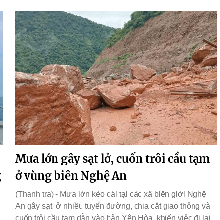
Mưa lớn gây sạt lở, cuốn trôi cầu tạm
g
ở vùng biên Nghệ An
(Thanh tra) - Mưa lớn kéo dài tại các xã biên giới Nghệ
An gây sạt lở nhiều tuyến đường, chia cắt giao thông và
cuốn trôi cầu tạm dẫn vào bản Yên Hòa, khiến việc đi lại,