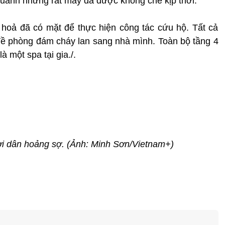
quanh nhưng rất may đã được khống chế kịp thời.
 hoả đã có mặt để thực hiện công tác cứu hộ. Tất cả
ề phòng đám cháy lan sang nhà mình. Toàn bộ tầng 4
à một spa tại gia./.
ời dân hoảng sợ. (Ảnh: Minh Sơn/Vietnam+)