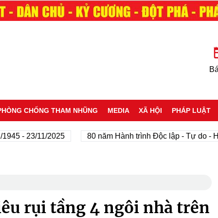
Bá
PHÒNG CHỐNG THAM NHŨNG
MEDIA
XÃ HỘI
PHÁP LUẬT
- 23/11/2025
80 năm Hành trình Độc lập - Tự do - Hạnh p
êu rụi tầng 4 ngôi nhà trên