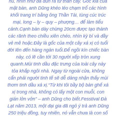
nu, nhìn như đá đùn ra từ thân cây. Góc kia của
mặt bàn, anh Dũng khéo léo chạm trổ các hình
khối trang trí bằng ông Thần Tài, tùng cúc trúc
mại, long – ly – quy – phượng… để làm tiểu
cảnh.Cạnh bàn dày chừng 20cm được tạo thành
các rãnh theo chiều xiên chéo, nhìn kỳ bí và đầy
vẻ mê hoặc.Đây là gốc của một cây xá xị có tuổi
đời lên đến hàng ngàn tuổi.Để ngồi kín chiếc bàn
này, có lẽ cần tới 30 người xếp tròn xung
quanh.Mùi tinh dầu đặc trưng của loài cây này
tỏa khắp ngôi nhà. Ngay từ ngoài cửa, không
cẩn phải người tinh tế sẽ dễ dàng nhận thấy mùi
thơm tinh dầu xá xị.“Từ khi tôi bầy bộ bàn ghế xá
xị trong nhà, không có lấy một con muỗi, con
gián lởn vởn” – anh Dũng cho biết.Fesstival Đà
Lạt năm 2013, một đại gia đã ngỏ ý trả anh Dũng
250 triệu đồng, tuy nhiên, nó vẫn chưa là con số