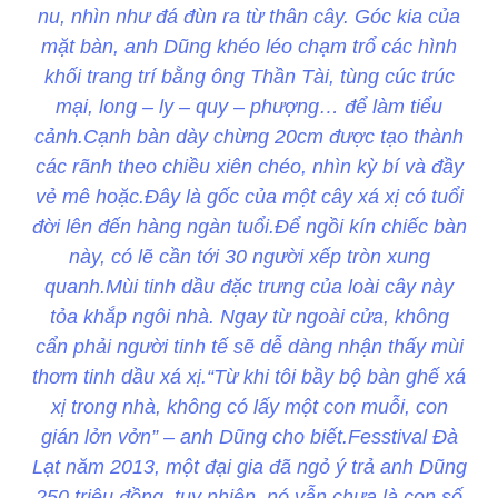
nu, nhìn như đá đùn ra từ thân cây. Góc kia của
mặt bàn, anh Dũng khéo léo chạm trổ các hình
khối trang trí bằng ông Thần Tài, tùng cúc trúc
mại, long – ly – quy – phượng… để làm tiểu
cảnh.Cạnh bàn dày chừng 20cm được tạo thành
các rãnh theo chiều xiên chéo, nhìn kỳ bí và đầy
vẻ mê hoặc.Đây là gốc của một cây xá xị có tuổi
đời lên đến hàng ngàn tuổi.Để ngồi kín chiếc bàn
này, có lẽ cần tới 30 người xếp tròn xung
quanh.Mùi tinh dầu đặc trưng của loài cây này
tỏa khắp ngôi nhà. Ngay từ ngoài cửa, không
cẩn phải người tinh tế sẽ dễ dàng nhận thấy mùi
thơm tinh dầu xá xị.“Từ khi tôi bầy bộ bàn ghế xá
xị trong nhà, không có lấy một con muỗi, con
gián lởn vởn” – anh Dũng cho biết.Fesstival Đà
Lạt năm 2013, một đại gia đã ngỏ ý trả anh Dũng
250 triệu đồng, tuy nhiên, nó vẫn chưa là con số