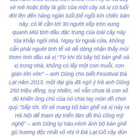
vẻ mê hoặc.Đây là gốc của một cây xá xị có tuổi
đời lên đến hàng ngàn tuổi.Để ngồi kín chiếc bàn
này, có lẽ cần tới 30 người xếp tròn xung
quanh.Mùi tinh dầu đặc trưng của loài cây này
tỏa khắp ngôi nhà. Ngay từ ngoài cửa, không
cẩn phải người tinh tế sẽ dễ dàng nhận thấy mùi
thơm tinh dầu xá xị.“Từ khi tôi bầy bộ bàn ghế xá
xị trong nhà, không có lấy một con muỗi, con
gián lởn vởn” – anh Dũng cho biết.Fesstival Đà
Lạt năm 2013, một đại gia đã ngỏ ý trả anh Dũng
250 triệu đồng, tuy nhiên, nó vẫn chưa là con số
đủ khiến ông chủ của nó chia tay món đồ chơi
quý.“Sắp tới, tôi sẽ mang bộ bàn ghế xá xị này ra
Hà Nội để tham dự triển lãm đồ thủ công mỹ
nghệ” – anh Dũng tự hào.Hình ảnh bộ bàn ghế
gù hương độc nhất vô nhị ở Đà Lạt:Gố cây đùn