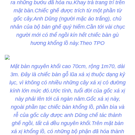
ra những bướu đã hóa nu.Khay trà trang trí trên
mặt bàn.Chiếc ghế được trích từ một phần từ
gốc cây.Anh Dũng (người mặc áo trắng), chủ
nhân của bộ bàn ghế quý hiếm.Cần tới vài chục
người mới có thể ngồi kín hết chiếc bàn gù
hương khổng lồ này.Theo TPO
Mặt bàn nguyên khối cao 70cm, rộng 1m70, dài
3m. Đây là chiếc bàn gỗ lũa xá xị thuộc dạng kỷ
lục, vì không có nhiều những cây xá xị có đường
kính lớn mức đó.Ước tính, tuổi đời của gốc xá xị
này phải lên tới cả ngàn năm.Gốc xá xị này,
ngoài phần tạc chiếc bàn khổng lồ, phần bìa và
rễ của gốc cây được anh Dũng chế tác thành
ghế ngồi, tất cả đều nguyên khối.Trên mặt bàn
xá xị khổng lồ, có những bộ phận đã hóa thành