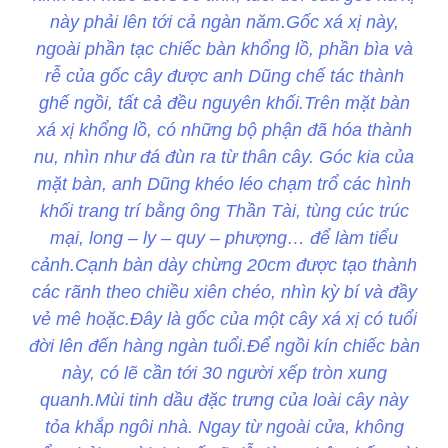
này phải lên tới cả ngàn năm.Gốc xá xị này,
ngoài phần tạc chiếc bàn khổng lồ, phần bìa và
rễ của gốc cây được anh Dũng chế tác thành
ghế ngồi, tất cả đều nguyên khối.Trên mặt bàn
xá xị khổng lồ, có những bộ phận đã hóa thành
nu, nhìn như đá đùn ra từ thân cây. Góc kia của
mặt bàn, anh Dũng khéo léo chạm trổ các hình
khối trang trí bằng ông Thần Tài, tùng cúc trúc
mại, long – ly – quy – phượng… để làm tiểu
cảnh.Cạnh bàn dày chừng 20cm được tạo thành
các rãnh theo chiều xiên chéo, nhìn kỳ bí và đầy
vẻ mê hoặc.Đây là gốc của một cây xá xị có tuổi
đời lên đến hàng ngàn tuổi.Để ngồi kín chiếc bàn
này, có lẽ cần tới 30 người xếp tròn xung
quanh.Mùi tinh dầu đặc trưng của loài cây này
tỏa khắp ngôi nhà. Ngay từ ngoài cửa, không