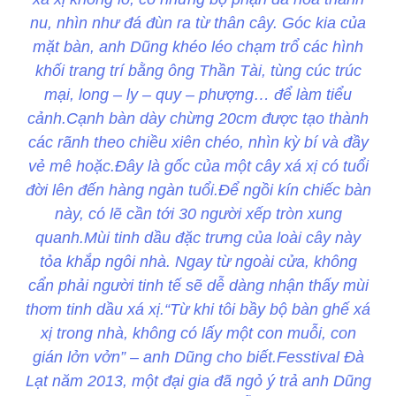
nu, nhìn như đá đùn ra từ thân cây. Góc kia của
mặt bàn, anh Dũng khéo léo chạm trổ các hình
khối trang trí bằng ông Thần Tài, tùng cúc trúc
mại, long – ly – quy – phượng… để làm tiểu
cảnh.Cạnh bàn dày chừng 20cm được tạo thành
các rãnh theo chiều xiên chéo, nhìn kỳ bí và đầy
vẻ mê hoặc.Đây là gốc của một cây xá xị có tuổi
đời lên đến hàng ngàn tuổi.Để ngồi kín chiếc bàn
này, có lẽ cần tới 30 người xếp tròn xung
quanh.Mùi tinh dầu đặc trưng của loài cây này
tỏa khắp ngôi nhà. Ngay từ ngoài cửa, không
cẩn phải người tinh tế sẽ dễ dàng nhận thấy mùi
thơm tinh dầu xá xị.“Từ khi tôi bầy bộ bàn ghế xá
xị trong nhà, không có lấy một con muỗi, con
gián lởn vởn” – anh Dũng cho biết.Fesstival Đà
Lạt năm 2013, một đại gia đã ngỏ ý trả anh Dũng