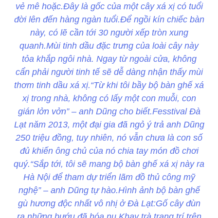
vẻ mê hoặc.Đây là gốc của một cây xá xị có tuổi
đời lên đến hàng ngàn tuổi.Để ngồi kín chiếc bàn
này, có lẽ cần tới 30 người xếp tròn xung
quanh.Mùi tinh dầu đặc trưng của loài cây này
tỏa khắp ngôi nhà. Ngay từ ngoài cửa, không
cẩn phải người tinh tế sẽ dễ dàng nhận thấy mùi
thơm tinh dầu xá xị.“Từ khi tôi bầy bộ bàn ghế xá
xị trong nhà, không có lấy một con muỗi, con
gián lởn vởn” – anh Dũng cho biết.Fesstival Đà
Lạt năm 2013, một đại gia đã ngỏ ý trả anh Dũng
250 triệu đồng, tuy nhiên, nó vẫn chưa là con số
đủ khiến ông chủ của nó chia tay món đồ chơi
quý.“Sắp tới, tôi sẽ mang bộ bàn ghế xá xị này ra
Hà Nội để tham dự triển lãm đồ thủ công mỹ
nghệ” – anh Dũng tự hào.Hình ảnh bộ bàn ghế
gù hương độc nhất vô nhị ở Đà Lạt:Gố cây đùn
ra những bướu đã hóa nu.Khay trà trang trí trên