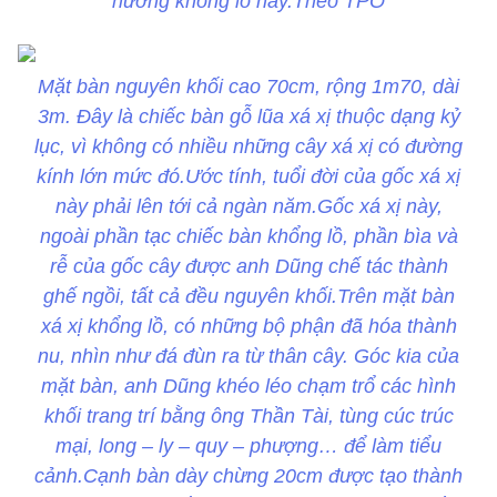
hương khổng lồ này.Theo TPO
Mặt bàn nguyên khối cao 70cm, rộng 1m70, dài
3m. Đây là chiếc bàn gỗ lũa xá xị thuộc dạng kỷ
lục, vì không có nhiều những cây xá xị có đường
kính lớn mức đó.Ước tính, tuổi đời của gốc xá xị
này phải lên tới cả ngàn năm.Gốc xá xị này,
ngoài phần tạc chiếc bàn khổng lồ, phần bìa và
rễ của gốc cây được anh Dũng chế tác thành
ghế ngồi, tất cả đều nguyên khối.Trên mặt bàn
xá xị khổng lồ, có những bộ phận đã hóa thành
nu, nhìn như đá đùn ra từ thân cây. Góc kia của
mặt bàn, anh Dũng khéo léo chạm trổ các hình
khối trang trí bằng ông Thần Tài, tùng cúc trúc
mại, long – ly – quy – phượng… để làm tiểu
cảnh.Cạnh bàn dày chừng 20cm được tạo thành