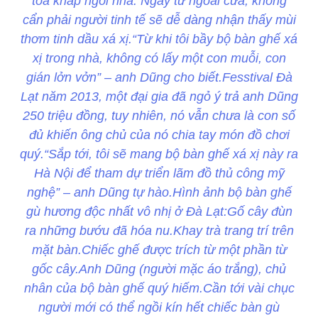
tỏa khắp ngôi nhà. Ngay từ ngoài cửa, không
cẩn phải người tinh tế sẽ dễ dàng nhận thấy mùi
thơm tinh dầu xá xị.“Từ khi tôi bầy bộ bàn ghế xá
xị trong nhà, không có lấy một con muỗi, con
gián lởn vởn” – anh Dũng cho biết.Fesstival Đà
Lạt năm 2013, một đại gia đã ngỏ ý trả anh Dũng
250 triệu đồng, tuy nhiên, nó vẫn chưa là con số
đủ khiến ông chủ của nó chia tay món đồ chơi
quý.“Sắp tới, tôi sẽ mang bộ bàn ghế xá xị này ra
Hà Nội để tham dự triển lãm đồ thủ công mỹ
nghệ” – anh Dũng tự hào.Hình ảnh bộ bàn ghế
gù hương độc nhất vô nhị ở Đà Lạt:Gố cây đùn
ra những bướu đã hóa nu.Khay trà trang trí trên
mặt bàn.Chiếc ghế được trích từ một phần từ
gốc cây.Anh Dũng (người mặc áo trắng), chủ
nhân của bộ bàn ghế quý hiếm.Cần tới vài chục
người mới có thể ngồi kín hết chiếc bàn gù