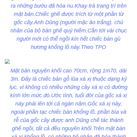
ra những bướu đã hóa nu.Khay trà trang trí trên
mặt bàn.Chiếc ghế được trích từ một phần từ
gốc cây.Anh Dũng (người mặc áo trắng), chủ
nhân của bộ bàn ghế quý hiếm.Cần tới vài chục
người mới có thể ngồi kín hết chiếc bàn gù
hương khổng lồ này.Theo TPO
Mặt bàn nguyên khối cao 70cm, rộng 1m70, dài
3m. Đây là chiếc bàn gỗ lũa xá xị thuộc dạng kỷ
lục, vì không có nhiều những cây xá xị có đường
kính lớn mức đó.Ước tính, tuổi đời của gốc xá xị
này phải lên tới cả ngàn năm.Gốc xá xị này,
ngoài phần tạc chiếc bàn khổng lồ, phần bìa và
rễ của gốc cây được anh Dũng chế tác thành
ghế ngồi, tất cả đều nguyên khối.Trên mặt bàn
xá xị khổng lồ, có những bộ phận đã hóa thành