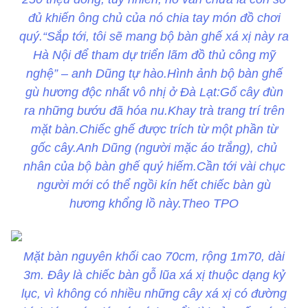
đủ khiến ông chủ của nó chia tay món đồ chơi
quý.“Sắp tới, tôi sẽ mang bộ bàn ghế xá xị này ra
Hà Nội để tham dự triển lãm đồ thủ công mỹ
nghệ” – anh Dũng tự hào.Hình ảnh bộ bàn ghế
gù hương độc nhất vô nhị ở Đà Lạt:Gố cây đùn
ra những bướu đã hóa nu.Khay trà trang trí trên
mặt bàn.Chiếc ghế được trích từ một phần từ
gốc cây.Anh Dũng (người mặc áo trắng), chủ
nhân của bộ bàn ghế quý hiếm.Cần tới vài chục
người mới có thể ngồi kín hết chiếc bàn gù
hương khổng lồ này.Theo TPO
Mặt bàn nguyên khối cao 70cm, rộng 1m70, dài
3m. Đây là chiếc bàn gỗ lũa xá xị thuộc dạng kỷ
lục, vì không có nhiều những cây xá xị có đường