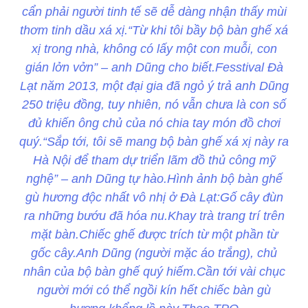
cẩn phải người tinh tế sẽ dễ dàng nhận thấy mùi
thơm tinh dầu xá xị.“Từ khi tôi bầy bộ bàn ghế xá
xị trong nhà, không có lấy một con muỗi, con
gián lởn vởn” – anh Dũng cho biết.Fesstival Đà
Lạt năm 2013, một đại gia đã ngỏ ý trả anh Dũng
250 triệu đồng, tuy nhiên, nó vẫn chưa là con số
đủ khiến ông chủ của nó chia tay món đồ chơi
quý.“Sắp tới, tôi sẽ mang bộ bàn ghế xá xị này ra
Hà Nội để tham dự triển lãm đồ thủ công mỹ
nghệ” – anh Dũng tự hào.Hình ảnh bộ bàn ghế
gù hương độc nhất vô nhị ở Đà Lạt:Gố cây đùn
ra những bướu đã hóa nu.Khay trà trang trí trên
mặt bàn.Chiếc ghế được trích từ một phần từ
gốc cây.Anh Dũng (người mặc áo trắng), chủ
nhân của bộ bàn ghế quý hiếm.Cần tới vài chục
người mới có thể ngồi kín hết chiếc bàn gù