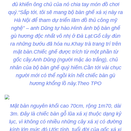
đủ khiến ông chủ của nó chia tay món đồ chơi
quý.“Sắp tới, tôi sẽ mang bộ bàn ghế xá xị này ra
Hà Nội để tham dự triển lãm đồ thủ công mỹ
nghệ” – anh Dũng tự hào.Hình ảnh bộ bàn ghế
gù hương độc nhất vô nhị ở Đà Lạt:Gố cây đùn
ra những bướu đã hóa nu.Khay trà trang trí trên
mặt bàn.Chiếc ghế được trích từ một phần từ
gốc cây.Anh Dũng (người mặc áo trắng), chủ
nhân của bộ bàn ghế quý hiếm.Cần tới vài chục
người mới có thể ngồi kín hết chiếc bàn gù
hương khổng lồ này.Theo TPO
Mặt bàn nguyên khối cao 70cm, rộng 1m70, dài
3m. Đây là chiếc bàn gỗ lũa xá xị thuộc dạng kỷ
lục, vì không có nhiều những cây xá xị có đường
kính lớn mức đó.Ước tính, tuổi đời của gốc xá xị