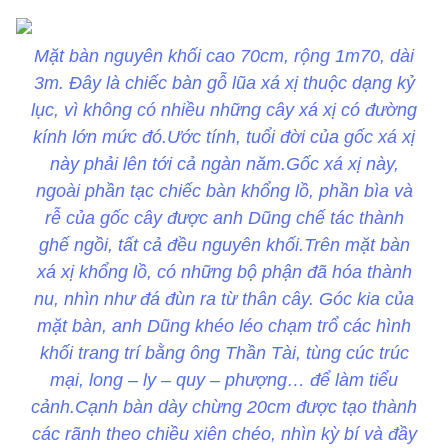
Mặt bàn nguyên khối cao 70cm, rộng 1m70, dài
3m. Đây là chiếc bàn gỗ lũa xá xị thuộc dạng kỷ
lục, vì không có nhiều những cây xá xị có đường
kính lớn mức đó.Ước tính, tuổi đời của gốc xá xị
này phải lên tới cả ngàn năm.Gốc xá xị này,
ngoài phần tạc chiếc bàn khổng lồ, phần bìa và
rễ của gốc cây được anh Dũng chế tác thành
ghế ngồi, tất cả đều nguyên khối.Trên mặt bàn
xá xị khổng lồ, có những bộ phận đã hóa thành
nu, nhìn như đá đùn ra từ thân cây. Góc kia của
mặt bàn, anh Dũng khéo léo chạm trổ các hình
khối trang trí bằng ông Thần Tài, tùng cúc trúc
mại, long – ly – quy – phượng… để làm tiểu
cảnh.Cạnh bàn dày chừng 20cm được tạo thành
các rãnh theo chiều xiên chéo, nhìn kỳ bí và đầy