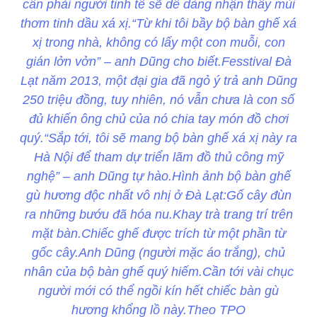
cẩn phải người tinh tế sẽ dễ dàng nhận thấy mùi
thơm tinh dầu xá xị.“Từ khi tôi bầy bộ bàn ghế xá
xị trong nhà, không có lấy một con muỗi, con
gián lởn vởn” – anh Dũng cho biết.Fesstival Đà
Lạt năm 2013, một đại gia đã ngỏ ý trả anh Dũng
250 triệu đồng, tuy nhiên, nó vẫn chưa là con số
đủ khiến ông chủ của nó chia tay món đồ chơi
quý.“Sắp tới, tôi sẽ mang bộ bàn ghế xá xị này ra
Hà Nội để tham dự triển lãm đồ thủ công mỹ
nghệ” – anh Dũng tự hào.Hình ảnh bộ bàn ghế
gù hương độc nhất vô nhị ở Đà Lạt:Gố cây đùn
ra những bướu đã hóa nu.Khay trà trang trí trên
mặt bàn.Chiếc ghế được trích từ một phần từ
gốc cây.Anh Dũng (người mặc áo trắng), chủ
nhân của bộ bàn ghế quý hiếm.Cần tới vài chục
người mới có thể ngồi kín hết chiếc bàn gù
hương khổng lồ này.Theo TPO