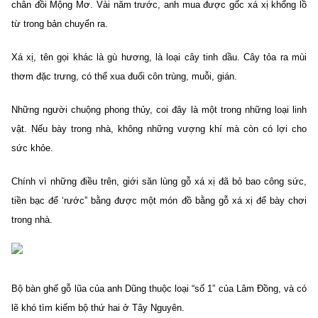
chân đồi Mộng Mơ. Vài năm trước, anh mua được gốc xá xị khổng lồ
từ trong bản chuyển ra.
Xá xị, tên gọi khác là gù hương, là loại cây tinh dầu. Cây tỏa ra mùi
thơm đặc trưng, có thể xua đuổi côn trùng, muỗi, gián.
Những người chuộng phong thủy, coi đây là một trong những loại linh
vật. Nếu bày trong nhà, không những vượng khí mà còn có lợi cho
sức khỏe.
Chính vì những điều trên, giới săn lùng gỗ xá xị đã bỏ bao công sức,
tiền bạc để ‘rước” bằng được một món đồ bằng gỗ xá xị để bày chơi
trong nhà.
Bộ bàn ghế gỗ lũa của anh Dũng thuộc loại “số 1” của Lâm Đồng, và có
lẽ khó tìm kiếm bộ thứ hai ở Tây Nguyên.