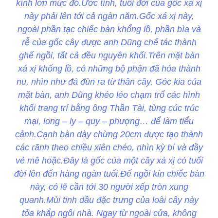
kính lớn mức đó.Ước tính, tuổi đời của gốc xá xị
này phải lên tới cả ngàn năm.Gốc xá xị này,
ngoài phần tạc chiếc bàn khổng lồ, phần bìa và
rễ của gốc cây được anh Dũng chế tác thành
ghế ngồi, tất cả đều nguyên khối.Trên mặt bàn
xá xị khổng lồ, có những bộ phận đã hóa thành
nu, nhìn như đá đùn ra từ thân cây. Góc kia của
mặt bàn, anh Dũng khéo léo chạm trổ các hình
khối trang trí bằng ông Thần Tài, tùng cúc trúc
mại, long – ly – quy – phượng… để làm tiểu
cảnh.Cạnh bàn dày chừng 20cm được tạo thành
các rãnh theo chiều xiên chéo, nhìn kỳ bí và đầy
vẻ mê hoặc.Đây là gốc của một cây xá xị có tuổi
đời lên đến hàng ngàn tuổi.Để ngồi kín chiếc bàn
này, có lẽ cần tới 30 người xếp tròn xung
quanh.Mùi tinh dầu đặc trưng của loài cây này
tỏa khắp ngôi nhà. Ngay từ ngoài cửa, không