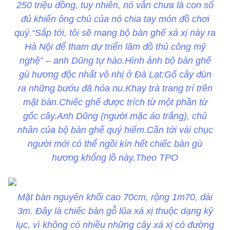
250 triệu đồng, tuy nhiên, nó vẫn chưa là con số
đủ khiến ông chủ của nó chia tay món đồ chơi
quý.“Sắp tới, tôi sẽ mang bộ bàn ghế xá xị này ra
Hà Nội để tham dự triển lãm đồ thủ công mỹ
nghệ” – anh Dũng tự hào.Hình ảnh bộ bàn ghế
gù hương độc nhất vô nhị ở Đà Lạt:Gố cây đùn
ra những bướu đã hóa nu.Khay trà trang trí trên
mặt bàn.Chiếc ghế được trích từ một phần từ
gốc cây.Anh Dũng (người mặc áo trắng), chủ
nhân của bộ bàn ghế quý hiếm.Cần tới vài chục
người mới có thể ngồi kín hết chiếc bàn gù
hương khổng lồ này.Theo TPO
Mặt bàn nguyên khối cao 70cm, rộng 1m70, dài
3m. Đây là chiếc bàn gỗ lũa xá xị thuộc dạng kỷ
lục, vì không có nhiều những cây xá xị có đường