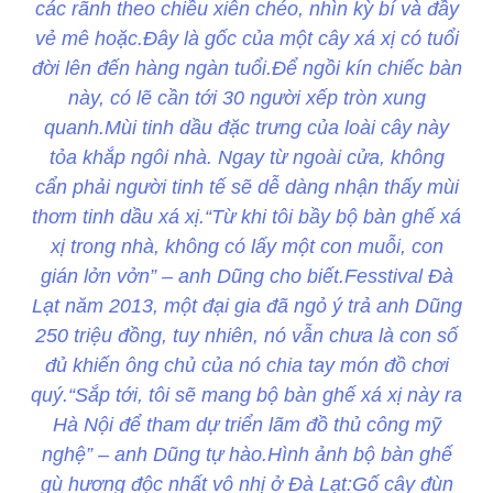
các rãnh theo chiều xiên chéo, nhìn kỳ bí và đầy
vẻ mê hoặc.Đây là gốc của một cây xá xị có tuổi
đời lên đến hàng ngàn tuổi.Để ngồi kín chiếc bàn
này, có lẽ cần tới 30 người xếp tròn xung
quanh.Mùi tinh dầu đặc trưng của loài cây này
tỏa khắp ngôi nhà. Ngay từ ngoài cửa, không
cẩn phải người tinh tế sẽ dễ dàng nhận thấy mùi
thơm tinh dầu xá xị.“Từ khi tôi bầy bộ bàn ghế xá
xị trong nhà, không có lấy một con muỗi, con
gián lởn vởn” – anh Dũng cho biết.Fesstival Đà
Lạt năm 2013, một đại gia đã ngỏ ý trả anh Dũng
250 triệu đồng, tuy nhiên, nó vẫn chưa là con số
đủ khiến ông chủ của nó chia tay món đồ chơi
quý.“Sắp tới, tôi sẽ mang bộ bàn ghế xá xị này ra
Hà Nội để tham dự triển lãm đồ thủ công mỹ
nghệ” – anh Dũng tự hào.Hình ảnh bộ bàn ghế
gù hương độc nhất vô nhị ở Đà Lạt:Gố cây đùn