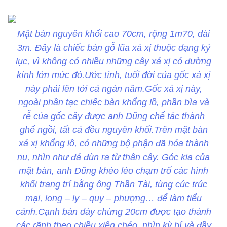
Mặt bàn nguyên khối cao 70cm, rộng 1m70, dài
3m. Đây là chiếc bàn gỗ lũa xá xị thuộc dạng kỷ
lục, vì không có nhiều những cây xá xị có đường
kính lớn mức đó.Ước tính, tuổi đời của gốc xá xị
này phải lên tới cả ngàn năm.Gốc xá xị này,
ngoài phần tạc chiếc bàn khổng lồ, phần bìa và
rễ của gốc cây được anh Dũng chế tác thành
ghế ngồi, tất cả đều nguyên khối.Trên mặt bàn
xá xị khổng lồ, có những bộ phận đã hóa thành
nu, nhìn như đá đùn ra từ thân cây. Góc kia của
mặt bàn, anh Dũng khéo léo chạm trổ các hình
khối trang trí bằng ông Thần Tài, tùng cúc trúc
mại, long – ly – quy – phượng… để làm tiểu
cảnh.Cạnh bàn dày chừng 20cm được tạo thành
các rãnh theo chiều xiên chéo, nhìn kỳ bí và đầy