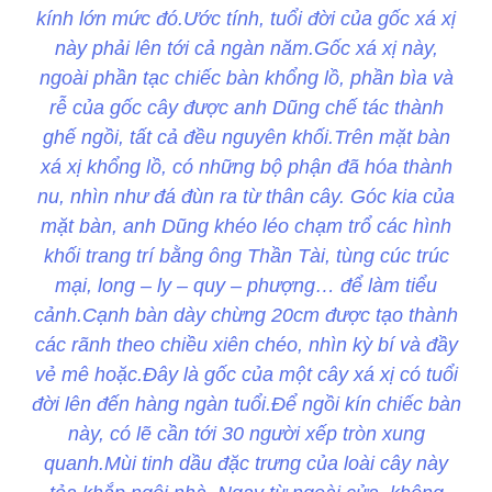
kính lớn mức đó.Ước tính, tuổi đời của gốc xá xị
này phải lên tới cả ngàn năm.Gốc xá xị này,
ngoài phần tạc chiếc bàn khổng lồ, phần bìa và
rễ của gốc cây được anh Dũng chế tác thành
ghế ngồi, tất cả đều nguyên khối.Trên mặt bàn
xá xị khổng lồ, có những bộ phận đã hóa thành
nu, nhìn như đá đùn ra từ thân cây. Góc kia của
mặt bàn, anh Dũng khéo léo chạm trổ các hình
khối trang trí bằng ông Thần Tài, tùng cúc trúc
mại, long – ly – quy – phượng… để làm tiểu
cảnh.Cạnh bàn dày chừng 20cm được tạo thành
các rãnh theo chiều xiên chéo, nhìn kỳ bí và đầy
vẻ mê hoặc.Đây là gốc của một cây xá xị có tuổi
đời lên đến hàng ngàn tuổi.Để ngồi kín chiếc bàn
này, có lẽ cần tới 30 người xếp tròn xung
quanh.Mùi tinh dầu đặc trưng của loài cây này