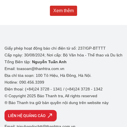
Xem thêm
Giấy phép hoạt động báo chí điện tử số: 237/GP-BTTTT
Cấp ngày: 30/08/2024; Nơi cấp: Bộ Văn hóa - Thể thao và Du lịch
Tổng Biên tập:
Nguyễn Tuấn Anh
Email: toasoan@thanhtra.com.vn
Địa chỉ tòa soạn: 100 Tô Hiệu, Hà Đông, Hà Nội.
Hotline: 090.456.3399
Điện thoại: (+84)24 3728 - 1341 / (+84)24 3728 - 1342
© Copyright 2025 Báo Thanh tra, All rights reserved
® Báo Thanh tra giữ bản quyền nội dung trên website này
LIÊN HỆ QUẢNG CÁO
Email: trisubandocbtt@thanhtra.com.vn