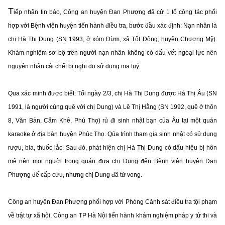
T
iếp nhận tin báo, Công an huyện Đan Phượng đã cử 1 tổ công tác phối
hợp với Bệnh viện huyện tiến hành điều tra, bước đầu xác định: Nạn nhân là
chị Hà Thị Dung (SN 1993, ở xóm Đừm, xã Tốt Động, huyện Chương Mỹ).
Khám nghiệm sơ bộ trên người nạn nhân không có dấu vết ngoại lực nên
nguyên nhân cái chết bị nghi do sử dụng ma tuý.
Qua xác minh được biết: Tối ngày 2/3, chị Hà Thị Dung được Hà Thị Âu (SN
1991, là người cùng quê với chị Dung) và Lê Thị Hằng (SN 1992, quê ở thôn
8, Văn Bản, Cẩm Khê, Phú Thọ) rủ đi sinh nhật bạn của Âu tại một quán
karaoke ở địa bàn huyện Phúc Thọ. Qúa trình tham gia sinh nhật có sử dụng
rượu, bia, thuốc lắc. Sau đó, phát hiện chị Hà Thị Dung có dấu hiệu bị hôn
mê nên mọi người trong quán đưa chị Dung đến Bệnh viện huyện Đan
Phượng để cấp cứu, nhưng chị Dung đã tử vong.
Công an huyện Đan Phượng phối hợp với Phòng Cảnh sát điều tra tội phạm
về trật tự xã hội, Công an TP Hà Nội tiến hành khám nghiệm pháp y tử thi và