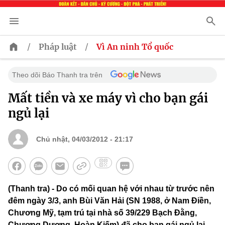
/
/
Pháp luật
Vì An ninh Tổ quốc
Theo dõi Báo Thanh tra trên
Mất tiền và xe máy vì cho bạn gái
ngủ lại
Chủ nhật, 04/03/2012 - 21:17
(Thanh tra) - Do có mối quan hệ với nhau từ trước nên
đêm ngày 3/3, anh Bùi Văn Hải (SN 1988, ở Nam Điền,
Chương Mỹ, tạm trú tại nhà số 39/229 Bạch Đằng,
Chương Dương, Hoàn Kiếm) đã cho bạn gái ngủ lại