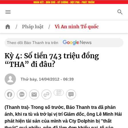
/
/
Pháp luật
Vì An ninh Tổ quốc
Theo dõi Báo Thanh tra trên
Kỳ 4: Số tiền 743 triệu đồng
“THA” đi đâu?
Thứ bảy, 14/04/2012 - 06:39
(Thanh tra)- Trong số trước, Báo Thanh tra đã phản
ánh, khi ra tù và trở lại vị trí Giám đốc, ông Lê Minh Hải
phát hiện tài sản của mình và Cty Dolphin bị “thất
thoát” quá nhiều, nên đã làm đơn khiếu nại, tố cáo