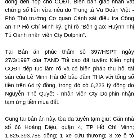
đồng đến nộp cho CQĐT. Biên bản giao nhận vật
chứng số tiền vừa nêu do Trung tá Vũ Đoàn Việt -
Phó Thủ trưởng Cơ quan Cảnh sát điều tra Công
an TP Hồ Chí Minh ký, ghi rõ “Bên giao: Huỳnh Thị
Tú Oanh nhân viên Cty Dolphin”.
Tại Bản án phúc thẩm số 397/HSPT ngày
27/3/1997 của TAND Tối cao đã tuyên: Kiến nghị
CQĐT tiếp tục làm rõ và có biện pháp thu hồi tài
sản của Lê Minh Hải để bảo đảm THA với tổng số
tiền trên 64 tỷ đồng, trong đó có 6,223 tỷ đồng do
Nguyễn Thế Quyết - nhân viên Cty Dolphin nhận
tạm ứng tiền mua đất.
Cũng tại bản án này, tòa đã tuyên tạm giữ: Căn nhà
số 66 Hoàng Diệu, quận 4, TP Hồ Chí Minh;
1.825.393.785 đồng; 1 xe cứu thương; 3 xe ô tô