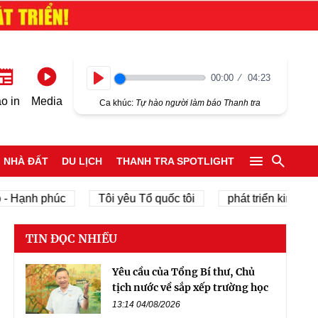
00:00
04:23
Play
o in
Media
Ca khúc:
Tự hào người làm báo Thanh tra
NHÀ ĐẤT
DU LỊCH
THANH TRA SPOTLIGHT
ạnh phúc
Tôi yêu Tổ quốc tôi
phát triển kinh tế tư n
TIN ĐỌC NHIỀU
Yêu cầu của Tổng Bí thư, Chủ
tịch nước về sắp xếp trường học
13:14 04/08/2026