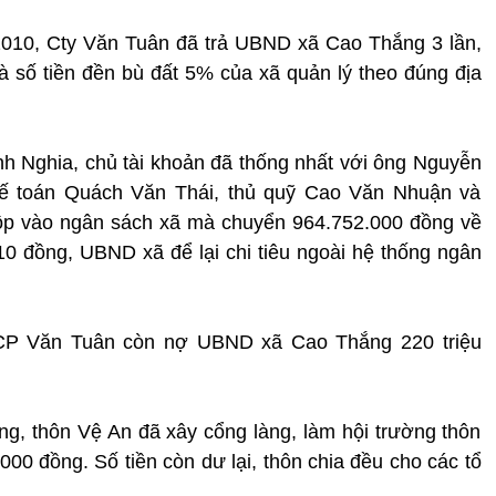
 2010, Cty Văn Tuân đã trả UBND xã Cao Thắng 3 lần,
à số tiền đền bù đất 5% của xã quản lý theo đúng địa
inh Nghia, chủ tài khoản đã thống nhất với ông Nguyễn
kế toán Quách Văn Thái, thủ quỹ Cao Văn Nhuận và
ộp vào ngân sách xã mà chuyển 964.752.000 đồng về
910 đồng, UBND xã để lại chi tiêu ngoài hệ thống ngân
TCP Văn Tuân còn nợ UBND xã Cao Thắng 220 triệu
g, thôn Vệ An đã xây cổng làng, làm hội trường thôn
000 đồng. Số tiền còn dư lại, thôn chia đều cho các tổ