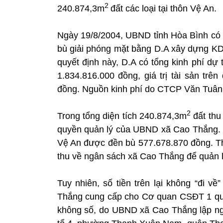
2
240.874,3m
đất các loại tại thôn Vệ An.
Ngày 19/8/2004, UBND tỉnh Hòa Bình có
bù giải phóng mặt bằng D.A xây dựng KDL 
quyết định này, D.A có tổng kinh phí dự t
1.834.816.000 đồng, giá trị tài sản trê
đồng. Nguồn kinh phí do CTCP Văn Tuân c
2
Trong tổng diện tích 240.874,3m
đất thu
quyền quản lý của UBND xã Cao Thắng. S
Vệ An được đền bù 577.678.870 đồng. Th
thu về ngân sách xã Cao Thắng để quản lý
Tuy nhiên, số tiền trên lại không “đi v
Thắng cung cấp cho Cơ quan CSĐT 1 quyển
không số, do UBND xã Cao Thắng lập ngà