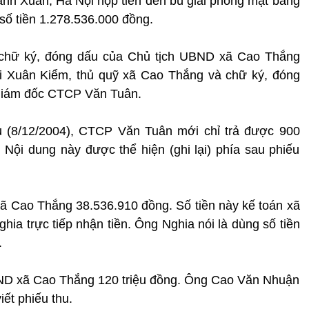
h Xuân, Hà Nội nộp tiền đền bù giải phóng mặt bằng
số tiền 1.278.536.000 đồng.
có chữ ký, đóng dấu của Chủ tịch UBND xã Cao Thắng
i Xuân Kiểm, thủ quỹ xã Cao Thắng và chữ ký, đóng
 Giám đốc CTCP Văn Tuân.
thu (8/12/2004), CTCP Văn Tuân mới chỉ trả được 900
. Nội dung này được thể hiện (ghi lại) phía sau phiếu
ã Cao Thắng 38.536.910 đồng. Số tiền này kế toán xã
hia trực tiếp nhận tiền. Ông Nghia nói là dùng số tiền
.
BND xã Cao Thắng 120 triệu đồng. Ông Cao Văn Nhuận
iết phiếu thu.