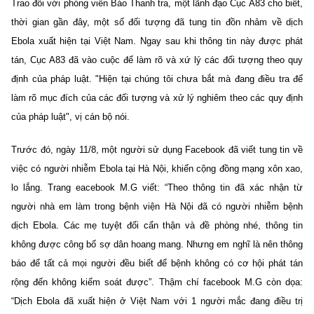
Trao đổi với phóng viên Báo Thanh tra, một lãnh đạo Cục A83 cho biết,
thời gian gần đây, một số đối tượng đã tung tin đồn nhảm về dịch
Ebola xuất hiện tại Việt Nam. Ngay sau khi thông tin này được phát
tán, Cục A83 đã vào cuộc để làm rõ và xứ lý các đối tượng theo quy
định của pháp luật. "
Hiện tại chúng tôi chưa bắt mà đang điều tra để
làm rõ mục đích của các đối tượng và xử lý nghiêm theo các quy định
của pháp luật", vị cán bộ nói.
Trước đó, ngày 11/8, một người sử dụng Facebook đã viết tung tin về
việc có người nhiễm Ebola tại Hà Nội, khiến cộng đồng mạng xôn xao,
lo lắng.
Trang eacebook M.G viết: “Theo thông tin đã xác nhận từ
người nhà em làm trong bệnh viện Hà Nội đã có người nhiễm bệnh
dịch Ebola. Các mẹ tuyệt đối cẩn thận và đề phòng nhé, thông tin
không được công bố sợ dân hoang mang. Nhưng em nghĩ là nên thông
báo để tất cả mọi người đều biết để bệnh không có cơ hội phát tán
rộng đến không kiểm soát được”.
Thậm chí facebook M.G còn dọa:
“Dịch Ebola đã xuất hiện ở Việt Nam với 1 người mắc đang điều trị