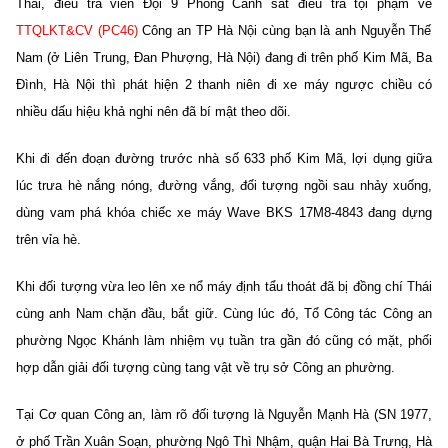
Thái, điều tra viên Đội 9 Phòng Cảnh sát điều tra tội phạm về
TTQLKT&CV (PC46)
Công an TP Hà Nội cùng bạn là anh Nguyễn Thế
Nam (ở Liên Trung, Đan Phượng, Hà Nội) đang đi trên phố Kim Mã, Ba
Đình, Hà Nội thì phát hiện 2 thanh niên đi xe máy ngược chiều có
nhiều dấu hiệu khả nghi nên đã bí mật theo dõi.
Khi đi đến đoạn đường trước nhà số 633 phố Kim Mã, lợi dụng giữa
lúc trưa hè nắng nóng, đường vắng, đối tượng ngồi sau nhảy xuống,
dùng vam phá khóa chiếc xe máy Wave BKS 17M8-4843 đang dựng
trên vỉa hè.
Khi đối tượng vừa leo lên xe nổ máy định tẩu thoát đã bị đồng chí Thái
cùng anh Nam chặn đầu, bắt giữ. Cùng lúc đó, Tổ Công tác Công an
phường Ngọc Khánh làm nhiệm vụ tuần tra gần đó cũng có mặt, phối
hợp dẫn giải đối tượng cùng tang vật về trụ sở Công an phường.
Tại Cơ quan Công an, làm rõ đối tượng là Nguyễn Mạnh Hà (SN 1977,
ở phố Trần Xuân Soạn, phường Ngô Thì Nhậm, quận Hai Bà Trưng, Hà